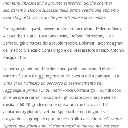
momenti introspettivi e provato sensazioni uniche che mai
scorderemo. Dopo il successo della prima spedizione abbiamo
avuto la giusta carica anche per affrontare la seconda»
.
Protagonisti di questa avventura in terra peruviana Federico Moro,
Alessandro Fistarol, Luca Giovannini, Stefano Torresendi, Luca
Zerbato, già direttore della scuola “Piccole Dolomiti”, accompagnati
dal medico Giancarlo Contalbrigo e dal preparatore atletico Antonio
Pasqualotto.
La prima grande soddisfazione per questi appassionati di sfide
estreme è stata il raggiungimento della vetta dell’Alpamayo.
«La
cima ci ha richiesto un percorso di avvicinamento per
raggiungere prima i 5400 metri
– dice Contalbrigo -, quindi dopo
altre sei ore di cammino su pareti ghiacciate con una pendenza
media di 60-70 gradi e una temperatura che toccava i -15°
abbiamo raggiunto la vetta». Appena il tempo di godersi il
traguardo e il gruppo è ripartito per un’altra avventura.
«Ci siamo
riposati due giorni e poi ci siamo messi in marcia nuovamente