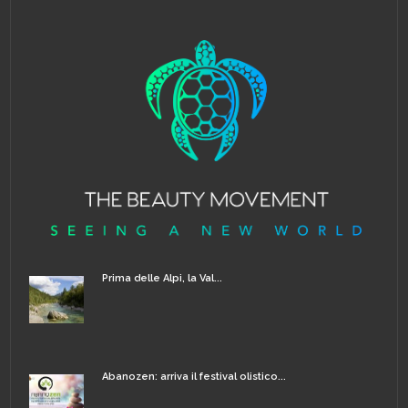
Prima delle Alpi, la Val...
Abanozen: arriva il festival olistico...