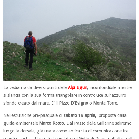
Lo vediamo da diversi punti delle
Alpi Liguri
, inconfondibile mentre
si slancia con la sua forma triangolare in controluce sull’azzurro
sfondo creato dal mare. E’ il
Pizzo D’Evigno
o
Monte Torre
.
Nell’escursione pre-pasquale di
sabato 19 aprile,
proposta dalla
guida-ambientale
Marco Rosso
, Dal Passo delle Grillarine saliremo
lungo la dorsale, già usata come antica via di comunicazione tra
monti e costa, affacciati da un lato sul Golfo di Diano dall’altro sulla