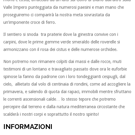
Valle Impero punteggiata da numerosi paesini e man mano che
proseguiremo ci comparirà la nostra meta sovrastata da
un’imponente croce di ferro.
Il sentiero si snoda tra praterie dove la ginestra convive con i
carpini, dove le prime gemme verde smeraldo delle roverelle si
armonizzano con il rosa dei cistus e delle numerose orchidee.
Non potremo non rimanere colpiti dai massi e dalle rocce, muti
testimoni di un lontano e travagliato passato dove ora le euforbie
spinose la fanno da padrone con i loro tondeggianti cespugli, dal
cielo, allietato dal volo di centinaia di rondini, come ad accogliere la
primavera, e salendo di quota dai rapaci, immobili mentre sfruttano
le correnti ascensionali calde… lo stesso tepore che potremo
percepire dal terreno e dalla natura mediterranea circostante che
scalderà i nostri corpi e soprattutto il nostro spirito!
INFORMAZIONI