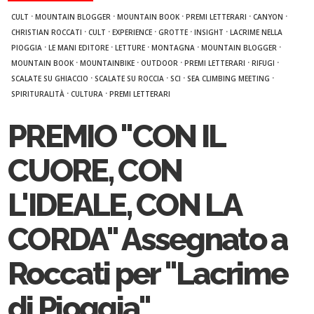
·
·
·
·
·
CULT
MOUNTAIN BLOGGER
MOUNTAIN BOOK
PREMI LETTERARI
CANYON
·
·
·
·
·
CHRISTIAN ROCCATI
CULT
EXPERIENCE
GROTTE
INSIGHT
LACRIME NELLA
·
·
·
·
·
PIOGGIA
LE MANI EDITORE
LETTURE
MONTAGNA
MOUNTAIN BLOGGER
·
·
·
·
·
MOUNTAIN BOOK
MOUNTAINBIKE
OUTDOOR
PREMI LETTERARI
RIFUGI
·
·
·
·
SCALATE SU GHIACCIO
SCALATE SU ROCCIA
SCI
SEA CLIMBING MEETING
·
·
SPIRITURALITÀ
CULTURA
PREMI LETTERARI
PREMIO "CON IL
CUORE, CON
L'IDEALE, CON LA
CORDA" Assegnato a
Roccati per "Lacrime
di Pioggia"