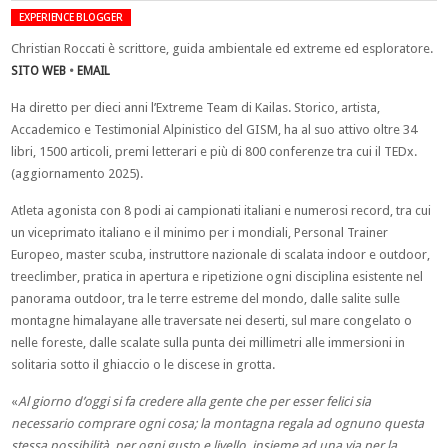
EXPERIENCE BLOGGER
Christian Roccati è scrittore, guida ambientale ed extreme ed esploratore.
SITO WEB
•
EMAIL
Ha diretto per dieci anni l’Extreme Team di Kailas. Storico, artista,
Accademico e Testimonial Alpinistico del GISM, ha al suo attivo oltre 34
libri, 1500 articoli, premi letterari e più di 800 conferenze tra cui il TEDx.
(aggiornamento 2025).
Atleta agonista con 8 podi ai campionati italiani e numerosi record, tra cui
un viceprimato italiano e il minimo per i mondiali, Personal Trainer
Europeo, master scuba, instruttore nazionale di scalata indoor e outdoor,
treeclimber, pratica in apertura e ripetizione ogni disciplina esistente nel
panorama outdoor, tra le terre estreme del mondo, dalle salite sulle
montagne himalayane alle traversate nei deserti, sul mare congelato o
nelle foreste, dalle scalate sulla punta dei millimetri alle immersioni in
solitaria sotto il ghiaccio o le discese in grotta.
«
Al giorno d’oggi si fa credere alla gente che per esser felici sia
necessario comprare ogni cosa; la montagna regala ad ognuno questa
stessa possibilità, per ogni gusto e livello, insieme ad una via per la