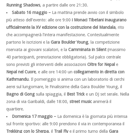
Running Shadows
, a partire dalle ore 21:30.
Sabato 16 maggio –
La mattina prende avvio con il simbolo
più atteso dell’evento: alle ore 9:00
i Monaci Tibetani inaugurano
ufficialmente la XV edizione con la costruzione del Mandala
, rito
che accompagnerà l’intera manifestazione. Contestualmente
partono le iscrizioni e la
Gara Boulder Young
, la competizione
riservata ai giovani scalatori, e la
Camminata in Silent
(massimo
40 partecipanti, prenotazione obbligatoria). Sul palco centrale
sono previsti gli interventi delle associazioni
Oltre for Nepal
e
Nepal nel Cuore
, e alle ore 14:00 un
collegamento in diretta con
Kathmandu
. Il pomeriggio si anima con un laboratorio di cerchi
aerei sul lungomare, le Finalissime della Gara Boulder Young, il
Bagno di Gong
sulla spiaggia, il
Best Trick
e un DJ set serale. Nella
zona di via Garibaldi, dalle 18:00,
street music
animerà il
quartiere.
Domenica 17 maggio –
La domenica è la giornata più intensa
sul fronte sportivo: alle 9:00 prendono il via in contemporanea il
Trekking con lo Sherpa
, il
Trail Fly
e il primo turno della
Gara