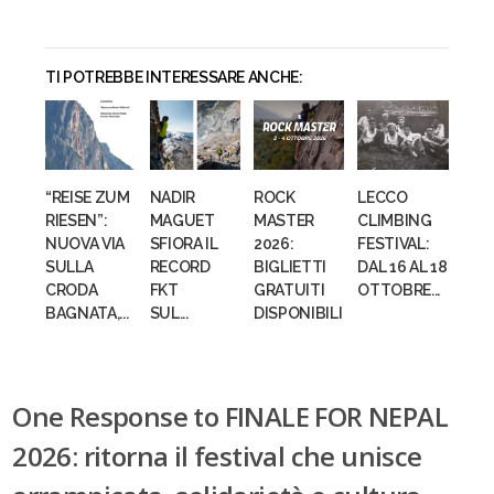
TI POTREBBE INTERESSARE ANCHE:
“REISE ZUM
NADIR
ROCK
LECCO
RIESEN”:
MAGUET
MASTER
CLIMBING
NUOVA VIA
SFIORA IL
2026:
FESTIVAL:
SULLA
RECORD
BIGLIETTI
DAL 16 AL 18
CRODA
FKT
GRATUITI
OTTOBRE...
BAGNATA,...
SUL...
DISPONIBILI
One Response to FINALE FOR NEPAL
2026: ritorna il festival che unisce