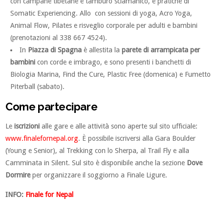
con campane tibetane e tamburo sciamanico, e pratiche di
Somatic Experiencing. Allo con sessioni di yoga, Acro Yoga,
Animal Flow, Pilates e risveglio corporale per adulti e bambini
(prenotazioni al 338 667 4524).
In
Piazza di Spagna
è allestita la
parete di arrampicata per
bambini
con corde e imbrago, e sono presenti i banchetti di
Biologia Marina, Find the Cure, Plastic Free (domenica) e Fumetto
Piterball (sabato).
Come partecipare
Le
iscrizioni
alle gare e alle attività sono aperte sul sito ufficiale:
www.finalefornepal.org
. È possibile iscriversi alla Gara Boulder
(Young e Senior), al Trekking con lo Sherpa, al Trail Fly e alla
Camminata in Silent. Sul sito è disponibile anche la sezione
Dove
Dormire
per organizzare il soggiorno a Finale Ligure.
INFO:
Finale for Nepal