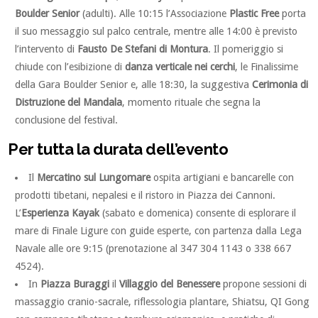
Boulder Senior
(adulti). Alle 10:15 l’Associazione
Plastic Free
porta
il suo messaggio sul palco centrale, mentre alle 14:00 è previsto
l’intervento di
Fausto De Stefani di Montura
. Il pomeriggio si
chiude con l’esibizione di
danza verticale nei cerchi
, le Finalissime
della Gara Boulder Senior e, alle 18:30, la suggestiva
Cerimonia di
Distruzione del Mandala
, momento rituale che segna la
conclusione del festival.
Per tutta la durata dell’evento
Il
Mercatino sul Lungomare
ospita artigiani e bancarelle con
prodotti tibetani, nepalesi e il ristoro in Piazza dei Cannoni.
L’
Esperienza Kayak
(sabato e domenica) consente di esplorare il
mare di Finale Ligure con guide esperte, con partenza dalla Lega
Navale alle ore 9:15 (prenotazione al 347 304 1143 o 338 667
4524).
In
Piazza Buraggi
il
Villaggio del Benessere
propone sessioni di
massaggio cranio-sacrale, riflessologia plantare, Shiatsu, QI Gong