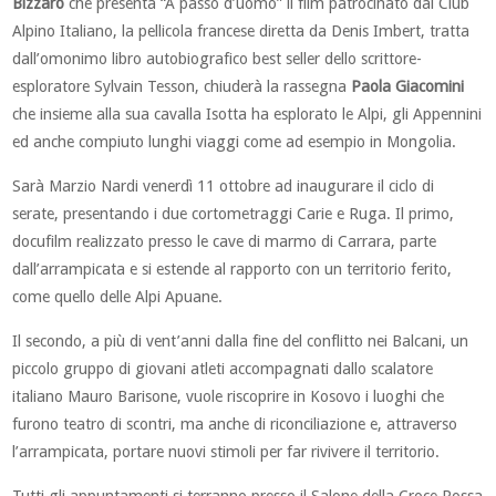
Bizzaro
che presenta “A passo d’uomo” il film patrocinato dal Club
Alpino Italiano, la pellicola francese diretta da Denis Imbert, tratta
dall’omonimo libro autobiografico best seller dello scrittore-
esploratore Sylvain Tesson, chiuderà la rassegna
Paola Giacomini
che insieme alla sua cavalla Isotta ha esplorato le Alpi, gli Appennini
ed anche compiuto lunghi viaggi come ad esempio in Mongolia.
Sarà Marzio Nardi venerdì 11 ottobre ad inaugurare il ciclo di
serate, presentando i due cortometraggi Carie e Ruga. Il primo,
docufilm realizzato presso le cave di marmo di Carrara, parte
dall’arrampicata e si estende al rapporto con un territorio ferito,
come quello delle Alpi Apuane.
Il secondo, a più di vent’anni dalla fine del conflitto nei Balcani, un
piccolo gruppo di giovani atleti accompagnati dallo scalatore
italiano Mauro Barisone, vuole riscoprire in Kosovo i luoghi che
furono teatro di scontri, ma anche di riconciliazione e, attraverso
l’arrampicata, portare nuovi stimoli per far rivivere il territorio.