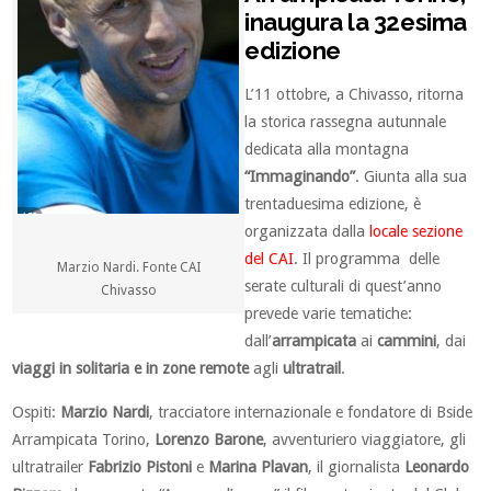
inaugura la 32esima
edizione
L’11 ottobre, a Chivasso, ritorna
la storica rassegna autunnale
dedicata alla montagna
“Immaginando”
. Giunta alla sua
trentaduesima edizione, è
organizzata dalla
locale sezione
del CAI
. Il programma delle
Marzio Nardi. Fonte CAI
serate culturali di quest’anno
Chivasso
prevede varie tematiche:
dall’
arrampicata
ai
cammini
, dai
viaggi in solitaria e in zone remote
agli
ultratrail
.
Ospiti:
Marzio Nardi
, tracciatore internazionale e fondatore di Bside
Arrampicata Torino,
Lorenzo Barone
, avventuriero viaggiatore, gli
ultratrailer
Fabrizio Pistoni
e
Marina Plavan
, il giornalista
Leonardo