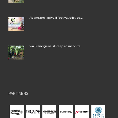
Abanozen: arriva il festival olistico...
Via Francigena: il Respiro incontra
PARTNERS