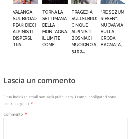
VALANGA
TORNA LA
TRAGEDIA
“REISE ZUM
SUL BROAD
SETTIMANA
SULL’ELBRUS:
RIESEN”:
PEAK: DIECI
DELLA
CINQUE
NUOVA VIA
ALPINISTI
MONTAGNA:
ALPINISTI
SULLA
DISPERSI,
IL LIMITE
BOSNIACI
CRODA
TRA...
COME...
MUOIONO A
BAGNATA,...
5.100...
Lascia un commento
Il tuo indirizzo email non sarà pubblicato.
I campi obbligatori sono
contrassegnati
*
Commento
*