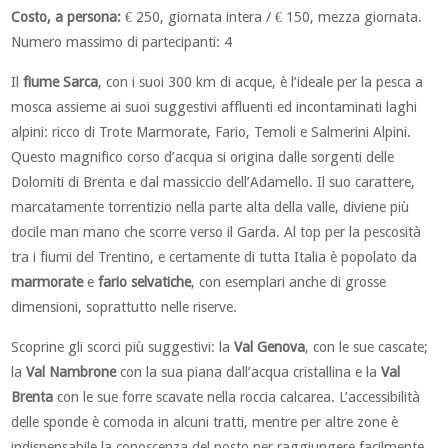
Costo, a persona:
€ 250, giornata intera / € 150, mezza giornata.
Numero massimo di partecipanti: 4
Il
fiume Sarca
, con i suoi 300 km di acque, è l’ideale per la pesca a
mosca assieme ai suoi suggestivi affluenti ed incontaminati laghi
alpini: ricco di Trote Marmorate, Fario, Temoli e Salmerini Alpini.
Questo magnifico corso d’acqua si origina dalle sorgenti delle
Dolomiti di Brenta e dal massiccio dell’Adamello. Il suo carattere,
marcatamente torrentizio nella parte alta della valle, diviene più
docile man mano che scorre verso il Garda. Al top per la pescosità
tra i fiumi del Trentino, e certamente di tutta Italia è popolato da
marmorate
e
fario selvatiche
, con esemplari anche di grosse
dimensioni, soprattutto nelle riserve.
Scoprine gli scorci più suggestivi: la
Val Genova
, con le sue cascate;
la
Val Nambrone
con la sua piana dall’acqua cristallina e la
Val
Brenta
con le sue forre scavate nella roccia calcarea. L’accessibilità
delle sponde è comoda in alcuni tratti, mentre per altre zone è
indispensabile la conoscenza del posto per raggiungere facilmente