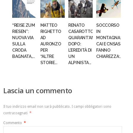
“REISE ZUM
MATTEO
RENATO
SOCCORSO
RIESEN”:
RIGHETTO
CASAROTTO,
IN
NUOVA VIA
AD
QUARANT’ANNI
MONTAGNA:
SULLA
AURONZO
DOPO:
CAI E CNSAS
CRODA
PER
L’EREDITÀ DI
FANNO
BAGNATA,...
“ALTRE
UN
CHIAREZZA:...
STORIE...
ALPINISTA...
Lascia un commento
Il tuo indirizzo email non sarà pubblicato.
I campi obbligatori sono
contrassegnati
*
Commento
*