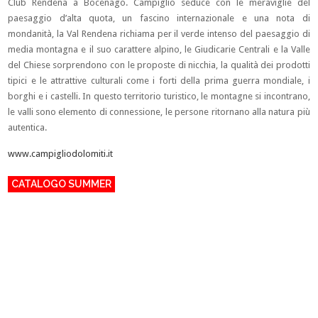
Club Rendena a Bocenago. Campiglio seduce con le meraviglie del
paesaggio d’alta quota, un fascino internazionale e una nota di
mondanità, la Val Rendena richiama per il verde intenso del paesaggio di
media montagna e il suo carattere alpino, le Giudicarie Centrali e la Valle
del Chiese sorprendono con le proposte di nicchia, la qualità dei prodotti
tipici e le attrattive culturali come i forti della prima guerra mondiale, i
borghi e i castelli. In questo territorio turistico, le montagne si incontrano,
le valli sono elemento di connessione, le persone ritornano alla natura più
autentica.
www.campigliodolomiti.it
CATALOGO SUMMER