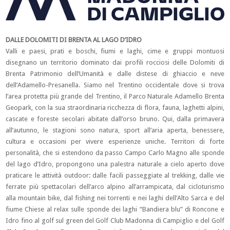
DALLE DOLOMITI DI BRENTA AL LAGO D’IDRO
Valli e paesi, prati e boschi, fiumi e laghi, cime e gruppi montuosi
disegnano un territorio dominato dai profili rocciosi delle Dolomiti di
Brenta Patrimonio dell’Umanità e dalle distese di ghiaccio e neve
dell’Adamello-Presanella. Siamo nel Trentino occidentale dove si trova
l’area protetta più grande del Trentino, il Parco Naturale Adamello Brenta
Geopark, con la sua straordinaria ricchezza di flora, fauna, laghetti alpini,
cascate e foreste secolari abitate dall’orso bruno. Qui, dalla primavera
all’autunno, le stagioni sono natura, sport all’aria aperta, benessere,
cultura e occasioni per vivere esperienze uniche. Territori di forte
personalità, che si estendono da passo Campo Carlo Magno alle sponde
del lago d’Idro, propongono una palestra naturale a cielo aperto dove
praticare le attività outdoor: dalle facili passeggiate al trekking, dalle vie
ferrate più spettacolari dell’arco alpino all’arrampicata, dal cicloturismo
alla mountain bike, dal fishing nei torrenti e nei laghi dell’Alto Sarca e del
fiume Chiese al relax sulle sponde dei laghi “Bandiera blu” di Roncone e
Idro fino al golf sul green del Golf Club Madonna di Campiglio e del Golf