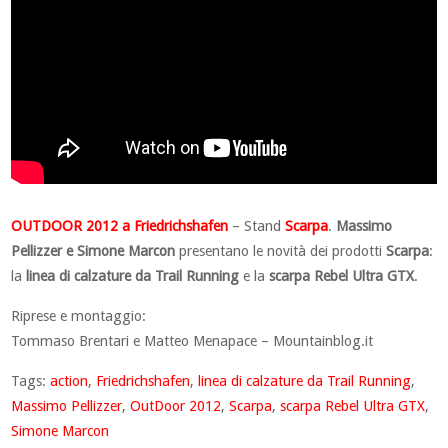
OUTDOOR 2012 a Friedrichshafen
– Stand
Scarpa
.
Massimo
Pellizzer e Simone Marcon
presentano le novità dei prodotti
Scarpa
:
la
linea di calzature da Trail Running
e la
scarpa Rebel Ultra GTX
.
Riprese e montaggio:
Tommaso Brentari e Matteo Menapace – Mountainblog.it
Tags:
action
,
Friedrichshafen
,
linea di calzature da Trail Running
,
Massimo Pellizzer
,
OutDoor 2012
,
Scarpa
,
scarpa Rebel Ultra GTX
,
Simone Marcon