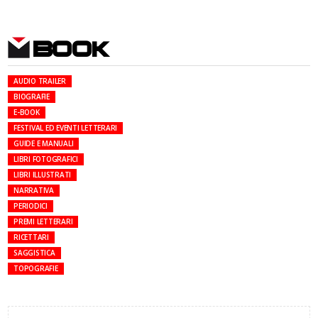
BOOK
AUDIO TRAILER
BIOGRAFIE
E-BOOK
FESTIVAL ED EVENTI LETTERARI
GUIDE E MANUALI
LIBRI FOTOGRAFICI
LIBRI ILLUSTRATI
NARRATIVA
PERIODICI
PREMI LETTERARI
RICETTARI
SAGGISTICA
TOPOGRAFIE