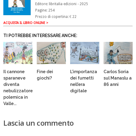
Editore: libritalia edizioni
- 2025
Pagine: 254
Prezzo di copertina: € 22
ACQUISTA IL LIBRO ONLINE >
TI POTREBBE INTERESSARE ANCHE:
Il cannone
Fine dei
L’importanza
Carlos Soria
sparaneve
giochi?
dei fumetti
sul Manaslu a
diventa
nell’era
86 anni
nebulizzatore:
digitale
polemica in
Valle...
Lascia un commento