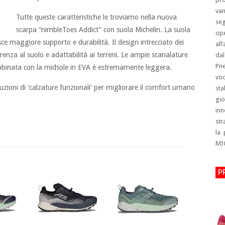
van
Tutte queste caratteristiche le troviamo nella nuova
se
scarpa “nimbleToes Addict” con suola Michelin. La suola
op
sce maggiore supporto e durabilità. Il design intrecciato dei
all
renza al suolo e adattabilità ai terreni. Le ampie scanalature
dal
Pn
combinata con la midsole in EVA è estremamente leggera.
voc
luzioni di ‘calzature funzionali’ per migliorare il comfort umano
sta
gi
inn
str
la
MI
P