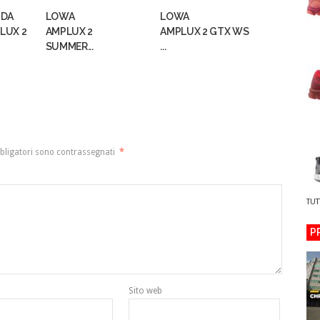
 DA
LOWA
LOWA
LUX 2
AMPLUX 2
AMPLUX 2 GTX WS
SUMMER...
...
bligatori sono contrassegnati
*
TUT
P
Sito web