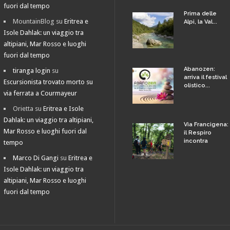
fuori dal tempo
Prima delle
MountainBlog
su
Eritrea e
Alpi, la Val...
Isole Dahlak: un viaggio tra
altipiani, Mar Rosso e luoghi
fuori dal tempo
Abanozen:
tiranga login
su
arriva il festival
Escursionista trovato morto su
olistico...
via ferrata a Courmayeur
Orietta
su
Eritrea e Isole
Dahlak: un viaggio tra altipiani,
Via Francigena:
Mar Rosso e luoghi fuori dal
il Respiro
incontra
tempo
Marco Di Gangi
su
Eritrea e
Isole Dahlak: un viaggio tra
altipiani, Mar Rosso e luoghi
fuori dal tempo