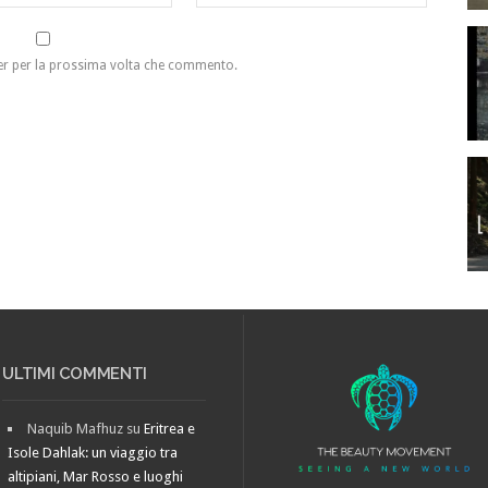
ser per la prossima volta che commento.
ULTIMI COMMENTI
Naquib Mafhuz
su
Eritrea e
Isole Dahlak: un viaggio tra
altipiani, Mar Rosso e luoghi