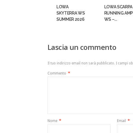
LOWA
LOWA SCARPA
SKYTERRA WS
RUNNING AMP
SUMMER 2026
WS –...
Lascia un commento
Il tuo indirizzo email non sarà pubblicato.
I campi ob
Commento
*
Nome
*
Email
*