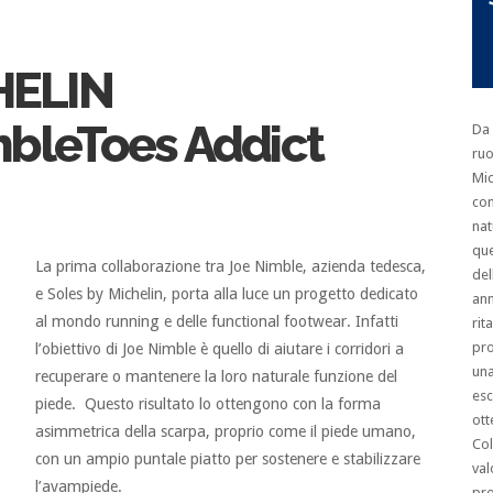
HELIN
mbleToes Addict
Da 
ruo
Mic
co
na
que
La prima collaborazione tra Joe Nimble, azienda tedesca,
del
e Soles by Michelin, porta alla luce un progetto dedicato
an
al mondo running e delle functional footwear. Infatti
rit
pro
l’obiettivo di Joe Nimble è quello di aiutare i corridori a
una
recuperare o mantenere la loro naturale funzione del
esc
piede. Questo risultato lo ottengono con la forma
ot
asimmetrica della scarpa, proprio come il piede umano,
Col
con un ampio puntale piatto per sostenere e stabilizzare
val
l’avampiede.
pro