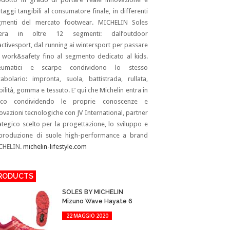
taggi tangibili al consumatore finale, in differenti
gmenti del mercato footwear. MICHELIN Soles
era in oltre 12 segmenti: dall’outdoor
’activesport, dal running ai wintersport per passare
 work&safety fino al segmento dedicato al kids.
eumatici e scarpe condividono lo stesso
abolario: impronta, suola, battistrada, rullata,
bilità, gomma e tessuto. E’ qui che Michelin entra in
oco condividendo le proprie conoscenze e
ovazioni tecnologiche con JV International, partner
ategico scelto per la progettazione, lo sviluppo e
 produzione di suole high-performance a brand
CHELIN.
michelin-lifestyle.com
RODUCTS
SOLES BY MICHELIN
Mizuno Wave Hayate 6
22 MAGGIO 2020