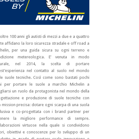
oltre 100 anni gli autisti di mezzi a due e a quattro
te affidano la loro sicurezza stradale e off road a
helin, per una guida sicura su ogni terreno e
ndizione metereologica. E’ venuta in modo
turale, nel 2014, la scelta di portare
st’esperienza nel contatto al suolo nel mondo
le suole tecniche. Così come sono bastati pochi
ni per portare le suole a marchio Michelin a
agliarsi un ruolo da protagonista nel mondo della
gettazione e produzione di suole tecniche con
 mission precisa: dotare ogni scarpa di una suola
lusiva e co-progettata con i brand partner per
tenere la migliore performance di sempre.
laborazioni virtuose nella quale si condividono
ori, obiettivi e conoscenze per lo sviluppo di un
dotto in grado di portare reale innovazione e