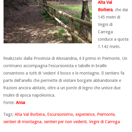
Alta Val
Borbera
, che dai
145 metri di
Vegni di
Carrega
conduce a quota
1.142 metri.
Realizzato dalla Provincia di Alessandria, è il primo in Piemonte. Un
corrimano accompagna l’escursionista e tabelle in braille
consentono a tutti di ‘vedere’ il bosco e le montagne. Il sentiero fa
parte dell’anello che permette di visitare borgate abbandonate e
frazioni ancora abitate, oltre a un ponte di legno che unisce due
mulini di epoca napoleonica.
Fonte:
Ansa
Tags:
Alta Val Borbera
,
Escursionismo
,
experience
,
Piemonte
,
sentieri di montagna
,
sentieri per non vedenti
,
Vegni di Carrega