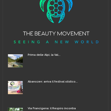
Prima delle Alpi, la Val...
Abanozen: arriva il festival olistico...
Via Francigena: il Respiro incontra