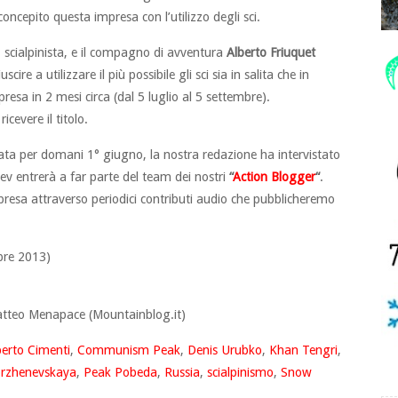
epito questa impresa con l’utilizzo degli sci.
 scialpinista, e il compagno di avventura
Alberto Friuquet
iuscire a utilizzare il più possibile gli sci sia in salita che in
presa in 2 mesi circa (dal 5 luglio al 5 settembre).
icevere il titolo.
sata per domani 1° giugno, la nostra redazione ha intervistato
ev entrerà a far parte del team dei nostri
“
Action Blogger
“
.
mpresa attraverso periodici contributi audio che pubblicheremo
re 2013)
tteo Menapace (Mountainblog.it)
berto Cimenti
,
Communism Peak
,
Denis Urubko
,
Khan Tengri
,
rzhenevskaya
,
Peak Pobeda
,
Russia
,
scialpinismo
,
Snow