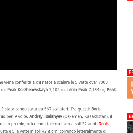
P
e viene conferita a chi riesce a scalare le 5 vette over 7000
 m,
Peak Korzhenevskaya
7,105 m,
Lenin Peak
7,134 m,
Peak
è stata conquistata da 567 scalatori. Tra questi:
Boris
mio ben 9 volte.
Andrey Tselishyev
(Oskemen, Kazakhstan), il
B
questo premio, ottenendo tale risultato a soli 22 anni.
Denis
utte e 5 le vette in soli 42 giorni correndo letteralmente di