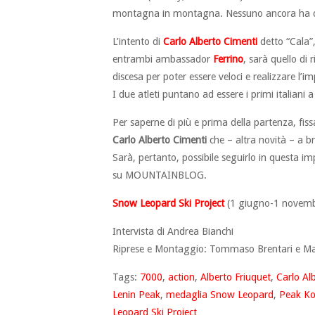
montagna in montagna. Nessuno ancora ha conc
L’intento di
Carlo Alberto Cimenti
detto “Cala”,
entrambi ambassador
Ferrino
, sarà quello di r
discesa per poter essere veloci e realizzare l’im
I due atleti puntano ad essere i primi italiani a r
Per saperne di più e prima della partenza, fis
Carlo Alberto Cimenti
che – altra novità – a br
Sarà, pertanto, possibile seguirlo in questa i
su MOUNTAINBLOG.
Snow Leopard Ski Project
(1 giugno-1 novemb
Intervista di Andrea Bianchi
Riprese e Montaggio: Tommaso Brentari e Ma
Tags:
7000
,
action
,
Alberto Friuquet
,
Carlo Al
Lenin Peak
,
medaglia Snow Leopard
,
Peak Ko
Leopard Ski Project