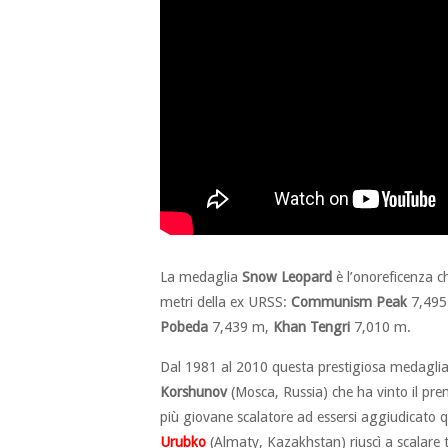
La medaglia
Snow Leopard
è l’onoreficenza ch
metri della ex URSS:
Communism Peak
7,495
Pobeda
7,439 m,
Khan Tengri
7,010 m.
Dal 1981 al 2010 questa prestigiosa medaglia 
Korshunov
(Mosca, Russia) che ha vinto il pre
più giovane scalatore ad essersi aggiudicato 
Urubko
(Almaty, Kazakhstan) riuscì a scalare t