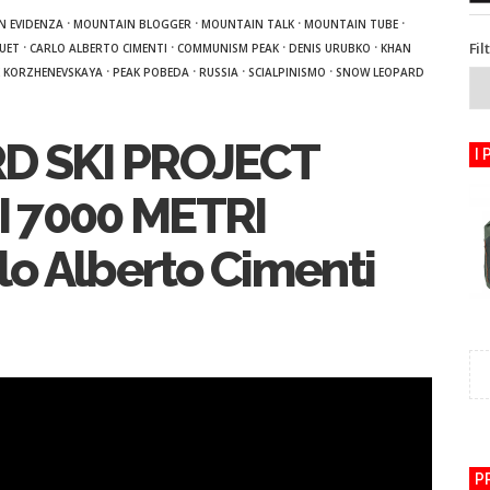
·
·
·
·
IN EVIDENZA
MOUNTAIN BLOGGER
MOUNTAIN TALK
MOUNTAIN TUBE
Fil
·
·
·
·
UET
CARLO ALBERTO CIMENTI
COMMUNISM PEAK
DENIS URUBKO
KHAN
·
·
·
·
K KORZHENEVSKAYA
PEAK POBEDA
RUSSIA
SCIALPINISMO
SNOW LEOPARD
D SKI PROJECT
I
I 7000 METRI
rlo Alberto Cimenti
P