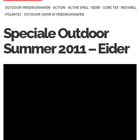
·
·
·
·
·
OUTDOOR FRIEDRICHSHAFEN
ACTION
ACTIVE SHELL
EIDER
GORE TEX
NEOSHELL
·
POLARTEC
OUTDOOR SHOW DI FRIEDRICHSHAFEN
Speciale Outdoor
Summer 2011 – Eider