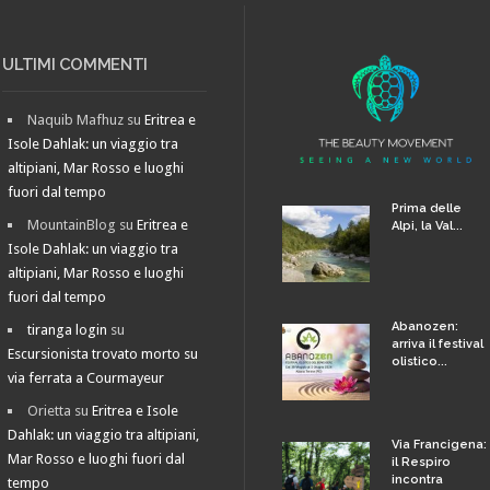
ULTIMI COMMENTI
Naquib Mafhuz
su
Eritrea e
Isole Dahlak: un viaggio tra
altipiani, Mar Rosso e luoghi
fuori dal tempo
Prima delle
MountainBlog
su
Eritrea e
Alpi, la Val...
Isole Dahlak: un viaggio tra
altipiani, Mar Rosso e luoghi
fuori dal tempo
Abanozen:
tiranga login
su
arriva il festival
Escursionista trovato morto su
olistico...
via ferrata a Courmayeur
Orietta
su
Eritrea e Isole
Dahlak: un viaggio tra altipiani,
Via Francigena:
Mar Rosso e luoghi fuori dal
il Respiro
incontra
tempo