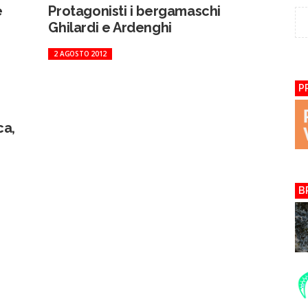
e
Protagonisti i bergamaschi
Ghilardi e Ardenghi
2 AGOSTO 2012
P
ca,
B