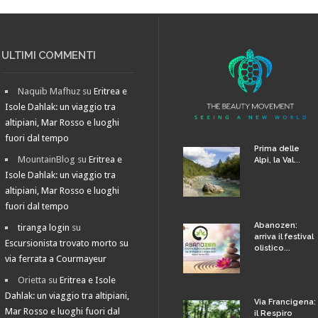
ULTIMI COMMENTI
Naquib Mafhuz
su
Eritrea e
Isole Dahlak: un viaggio tra
altipiani, Mar Rosso e luoghi
fuori dal tempo
Prima delle
MountainBlog
su
Eritrea e
Alpi, la Val...
Isole Dahlak: un viaggio tra
altipiani, Mar Rosso e luoghi
fuori dal tempo
Abanozen:
tiranga login
su
arriva il festival
Escursionista trovato morto su
olistico...
via ferrata a Courmayeur
Orietta
su
Eritrea e Isole
Dahlak: un viaggio tra altipiani,
Via Francigena:
Mar Rosso e luoghi fuori dal
il Respiro