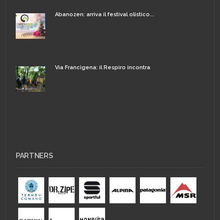
Abanozen: arriva il festival olistico...
Via Francigena: il Respiro incontra
PARTNERS