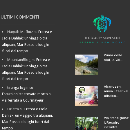
ULTIMI COMMENTI
Naquib Mafhuz
su
Eritrea e
Isole Dahlak: un viaggio tra
altipiani, Mar Rosso e luoghi
fuori dal tempo
Prima delle
MountainBlog
su
Eritrea e
Alpi, la Val...
Isole Dahlak: un viaggio tra
altipiani, Mar Rosso e luoghi
fuori dal tempo
Abanozen:
tiranga login
su
arriva il festival
Escursionista trovato morto su
olistico...
via ferrata a Courmayeur
Orietta
su
Eritrea e Isole
Dahlak: un viaggio tra altipiani,
Via Francigena:
Mar Rosso e luoghi fuori dal
il Respiro
incontra
tempo