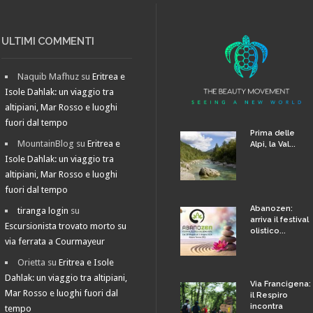
ULTIMI COMMENTI
Naquib Mafhuz
su
Eritrea e
Isole Dahlak: un viaggio tra
altipiani, Mar Rosso e luoghi
fuori dal tempo
Prima delle
MountainBlog
su
Eritrea e
Alpi, la Val...
Isole Dahlak: un viaggio tra
altipiani, Mar Rosso e luoghi
fuori dal tempo
Abanozen:
tiranga login
su
arriva il festival
Escursionista trovato morto su
olistico...
via ferrata a Courmayeur
Orietta
su
Eritrea e Isole
Dahlak: un viaggio tra altipiani,
Via Francigena:
Mar Rosso e luoghi fuori dal
il Respiro
incontra
tempo