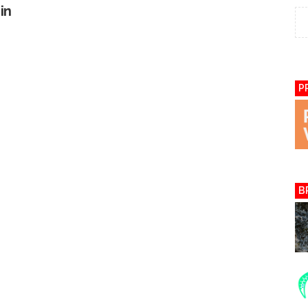
in
P
B