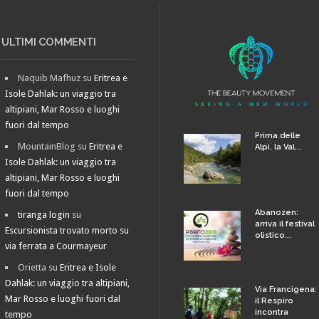
ULTIMI COMMENTI
Naquib Mafhuz
su
Eritrea e
Isole Dahlak: un viaggio tra
altipiani, Mar Rosso e luoghi
fuori dal tempo
Prima delle
MountainBlog
su
Eritrea e
Alpi, la Val...
Isole Dahlak: un viaggio tra
altipiani, Mar Rosso e luoghi
fuori dal tempo
Abanozen:
tiranga login
su
arriva il festival
Escursionista trovato morto su
olistico...
via ferrata a Courmayeur
Orietta
su
Eritrea e Isole
Dahlak: un viaggio tra altipiani,
Via Francigena:
Mar Rosso e luoghi fuori dal
il Respiro
incontra
tempo