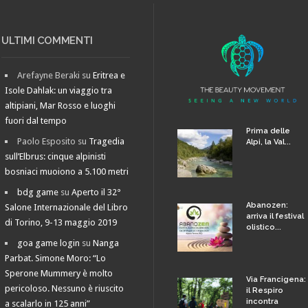
ULTIMI COMMENTI
Arefayne Beraki
su
Eritrea e
Isole Dahlak: un viaggio tra
altipiani, Mar Rosso e luoghi
fuori dal tempo
Prima delle
Paolo Esposito
su
Tragedia
Alpi, la Val...
sull’Elbrus: cinque alpinisti
bosniaci muoiono a 5.100 metri
bdg game
su
Aperto il 32°
Abanozen:
Salone Internazionale del Libro
arriva il festival
di Torino, 9-13 maggio 2019
olistico...
goa game login
su
Nanga
Parbat. Simone Moro: “Lo
Sperone Mummery è molto
Via Francigena:
pericoloso. Nessuno è riuscito
il Respiro
incontra
a scalarlo in 125 anni”