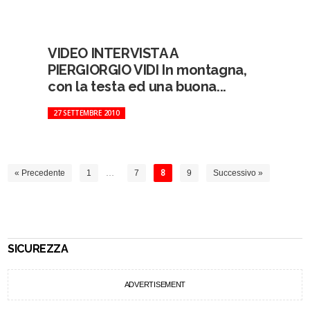
VIDEO INTERVISTA A
PIERGIORGIO VIDI In montagna,
con la testa ed una buona...
27 SETTEMBRE 2010
« Precedente
1
…
7
8
9
Successivo »
SICUREZZA
ADVERTISEMENT