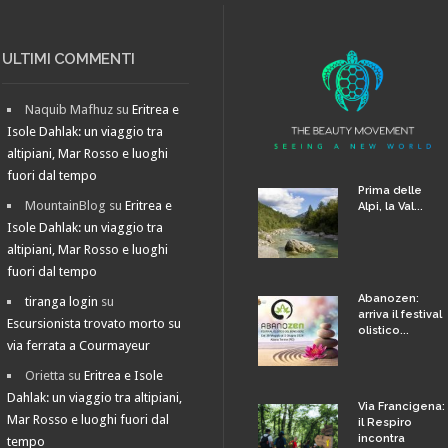
ULTIMI COMMENTI
Naquib Mafhuz
su
Eritrea e
Isole Dahlak: un viaggio tra
altipiani, Mar Rosso e luoghi
fuori dal tempo
Prima delle
MountainBlog
su
Eritrea e
Alpi, la Val...
Isole Dahlak: un viaggio tra
altipiani, Mar Rosso e luoghi
fuori dal tempo
Abanozen:
tiranga login
su
arriva il festival
Escursionista trovato morto su
olistico...
via ferrata a Courmayeur
Orietta
su
Eritrea e Isole
Dahlak: un viaggio tra altipiani,
Via Francigena:
Mar Rosso e luoghi fuori dal
il Respiro
incontra
tempo