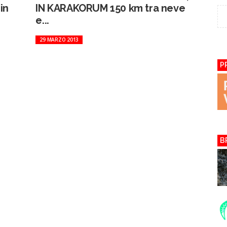
in
IN KARAKORUM 150 km tra neve
e...
29 MARZO 2013
P
B