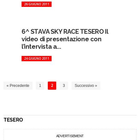
26 GIUGNO 2011
6^ STAVA SKY RACE TESERO Il
video di presentazione con
l’intervista a...
24 GIUGNO 2011
« Precedente
1
2
3
Successivo »
TESERO
ADVERTISEMENT