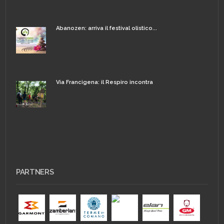
Abanozen: arriva il festival olistico...
Via Francigena: il Respiro incontra
PARTNERS