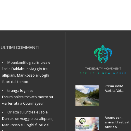
ULTIMI COMMENTI
MountainBlog
su
Eritrea e
Isole Dahlak: un viaggio tra
altipiani, Mar Rosso e luoghi
fuori dal tempo
Prima delle
tiranga login
su
Alpi, la Val...
Escursionista trovato morto su
via ferrata a Courmayeur
Orietta
su
Eritrea e Isole
Abanozen:
Dahlak: un viaggio tra altipiani,
arriva il festival
Mar Rosso e luoghi fuori dal
olistico...