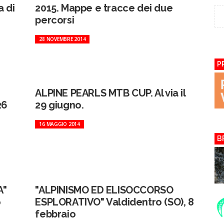
 di
2015. Mappe e tracce dei due
percorsi
28 NOVEMBRE 2014
P
ALPINE PEARLS MTB CUP. Al via il
26
29 giugno.
16 MAGGIO 2014
B
A"
"ALPINISMO ED ELISOCCORSO
o
ESPLORATIVO" Valdidentro (SO), 8
febbraio