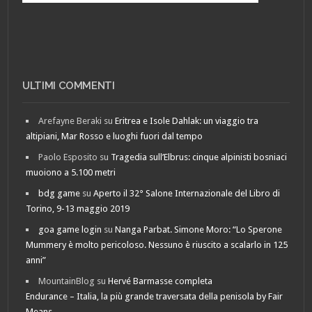
ULTIMI COMMENTI
Arefayne Beraki
su
Eritrea e Isole Dahlak: un viaggio tra
altipiani, Mar Rosso e luoghi fuori dal tempo
Paolo Esposito
su
Tragedia sull’Elbrus: cinque alpinisti bosniaci
muoiono a 5.100 metri
bdg game
su
Aperto il 32° Salone Internazionale del Libro di
Torino, 9-13 maggio 2019
goa game login
su
Nanga Parbat. Simone Moro: “Lo Sperone
Mummery è molto pericoloso. Nessuno è riuscito a scalarlo in 125
anni”
MountainBlog
su
Hervé Barmasse completa
Endurance – Italia, la più grande traversata della penisola by Fair
Means