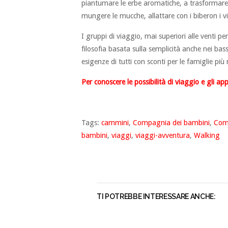
piantumare le erbe aromatiche, a trasformare i
mungere le mucche, allattare con i biberon i vite
I gruppi di viaggio, mai superiori alle venti p
filosofia basata sulla semplicità anche nei bassi
esigenze di tutti con sconti per le famiglie pi
Per conoscere le possibilità di viaggio e gli a
Tags:
cammini
,
Compagnia dei bambini
,
Com
bambini
,
viaggi
,
viaggi-avventura
,
Walking
TI POTREBBE INTERESSARE ANCHE: