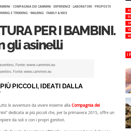
·
·
·
·
AMBINI
COMPAGNIA DEI CAMMINI
EXPERIENCE
LABORATORI
PROPOSTE
AL
·
·
HIKING E TREKKING
WALKING
FAMILY & KIDS
R
SK
URA PER I BAMBINI.
VE
W
gli asinelli
I
sentino. Fonte: www.cammini.eu
PIÙ PICCOLI, IDEATI DALLA
”
utto le avventure da vivere insieme alla
Compagnia dei
i” dedicata ai più piccoli che, per la primavera 2015, offre un
iere da soli o con i propri genitori.