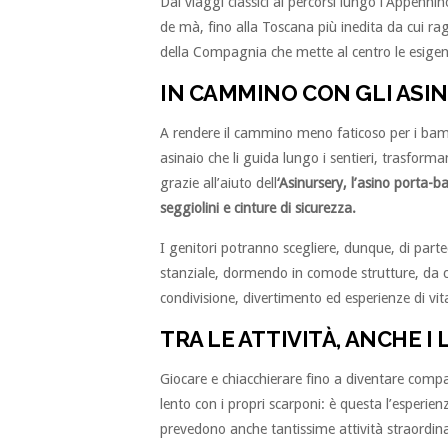
Dai viaggi classici ai percorsi lungo l’Appennino
de mà, fino alla Toscana più inedita da cui ragg
della Compagnia che mette al centro le esigenze
IN CAMMINO CON GLI ASIN
A rendere il cammino meno faticoso per i bamb
asinaio che li guida lungo i sentieri, trasform
grazie all’aiuto dell
‘Asinursery, l’asino porta-
seggiolini e cinture di sicurezza.
I genitori potranno scegliere, dunque, di part
stanziale, dormendo in comode strutture, da cu
condivisione, divertimento ed esperienze di vit
TRA LE ATTIVITÀ, ANCHE I
Giocare e chiacchierare fino a diventare com
lento con i propri scarponi: è questa l’esperie
prevedono anche tantissime attività straordina