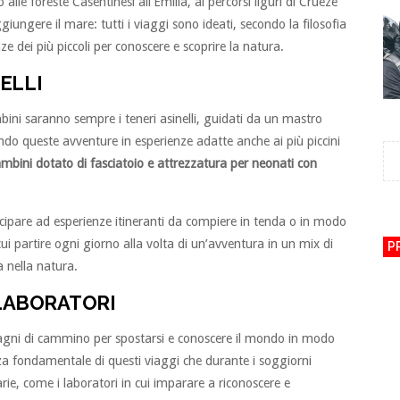
 alle foreste Casentinesi all’Emilia, ai percorsi liguri di Crueze
iungere il mare: tutti i viaggi sono ideati, secondo la filosofia
 dei più piccoli per conoscere e scoprire la natura.
ELLI
ini saranno sempre i teneri asinelli, guidati da un mastro
ando queste avventure in esperienze adatte anche ai più piccini
bambini dotato di fasciatoio e attrezzatura per neonati con
ecipare ad esperienze itineranti da compiere in tenda o in modo
i partire ogni giorno alla volta di un’avventura in un mix di
P
a nella natura.
 LABORATORI
pagni di cammino per spostarsi e conoscere il mondo in modo
nza fondamentale di questi viaggi che durante i soggiorni
rie, come i laboratori in cui imparare a riconoscere e