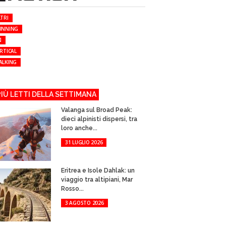
TRI
UNNING
I
RTICAL
ALKING
 PIÙ LETTI DELLA SETTIMANA
Valanga sul Broad Peak:
dieci alpinisti dispersi, tra
loro anche...
31 LUGLIO 2026
Eritrea e Isole Dahlak: un
viaggio tra altipiani, Mar
Rosso...
3 AGOSTO 2026