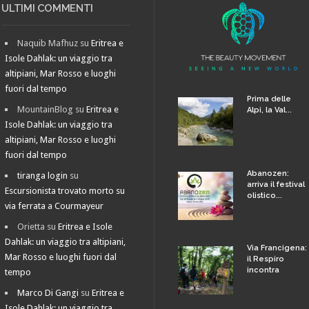
ULTIMI COMMENTI
Naquib Mafhuz
su
Eritrea e
Isole Dahlak: un viaggio tra
altipiani, Mar Rosso e luoghi
fuori dal tempo
Prima delle
MountainBlog
su
Eritrea e
Alpi, la Val...
Isole Dahlak: un viaggio tra
altipiani, Mar Rosso e luoghi
fuori dal tempo
Abanozen:
tiranga login
su
arriva il festival
Escursionista trovato morto su
olistico...
via ferrata a Courmayeur
Orietta
su
Eritrea e Isole
Dahlak: un viaggio tra altipiani,
Via Francigena:
Mar Rosso e luoghi fuori dal
il Respiro
incontra
tempo
Marco Di Gangi
su
Eritrea e
Isole Dahlak: un viaggio tra