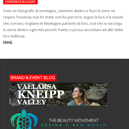
EXPERIENCE BLOGGER
Sono un fotografo di montagna, cammino dentro e fuori le cime, ne
respiro l′essenza; non ho mete, non ho percorsi; seguo la luce e le nuvole
che corrono; vogliano le Montagne parlarmi di loro, cosi che io raccolga
le storie dentro ogni mio piccolo frame; e possa raccontare ad altri della
loro bellezza.
EMAIL
BRAND & EVENT BLOG