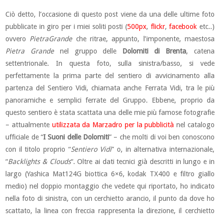
Ciò detto, l’occasione di questo post viene da una delle ultime foto
pubblicate in giro per i miei soliti posti (
500px
,
flickr
,
facebook
etc..)
ovvero
PietraGrande
che ritrae, appunto, l’imponente, maestosa
Pietra Grande
nel gruppo delle
Dolomiti di Brenta
, catena
settentrionale. In questa foto, sulla sinistra/basso, si vede
perfettamente la prima parte del sentiero di avvicinamento alla
partenza del Sentiero Vidi, chiamata anche Ferrata Vidi, tra le più
panoramiche e semplici ferrate del Gruppo. Ebbene, proprio da
questo sentiero è stata scattata una delle mie più famose fotografie
– attualmente
utilizzata da Marzadro per la pubblicità
nel catalogo
ufficiale de “
I Suoni delle Dolomiti
” – che molti di voi ben conoscono
con il titolo proprio “
Sentiero Vidi
” o, in alternativa internazionale,
“
Backlights & Clouds
“. Oltre ai dati tecnici già descritti in lungo e in
largo (Yashica Mat124G biottica 6×6, kodak TX400 e filtro giallo
medio) nel doppio montaggio che vedete qui riportato, ho indicato
nella foto di sinistra, con un cerchietto arancio, il punto da dove ho
scattato, la linea con freccia rappresenta la direzione, il cerchietto