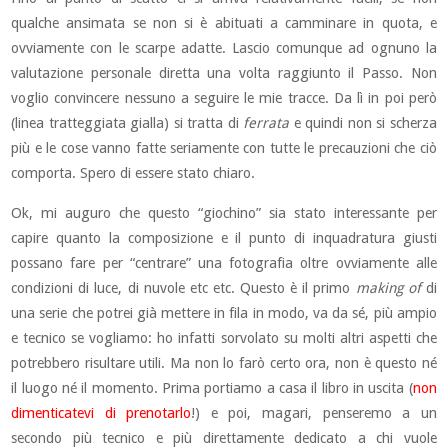
qualche ansimata se non si è abituati a camminare in quota, e
ovviamente con le scarpe adatte. Lascio comunque ad ognuno la
valutazione personale diretta una volta raggiunto il Passo. Non
voglio convincere nessuno a seguire le mie tracce. Da lì in poi però
(linea tratteggiata gialla) si tratta di
ferrata
e quindi non si scherza
più e le cose vanno fatte seriamente con tutte le precauzioni che ciò
comporta. Spero di essere stato chiaro.
Ok, mi auguro che questo “giochino” sia stato interessante per
capire quanto la composizione e il punto di inquadratura giusti
possano fare per “centrare” una fotografia oltre ovviamente alle
condizioni di luce, di nuvole etc etc. Questo è il primo
making of
di
una serie che potrei già mettere in fila in modo, va da sé, più ampio
e tecnico se vogliamo: ho infatti sorvolato su molti altri aspetti che
potrebbero risultare utili. Ma non lo farò certo ora, non è questo né
il luogo né il momento. Prima portiamo a casa il libro in uscita (
non
dimenticatevi di prenotarlo
!) e poi, magari, penseremo a un
secondo più tecnico e più direttamente dedicato a chi vuole