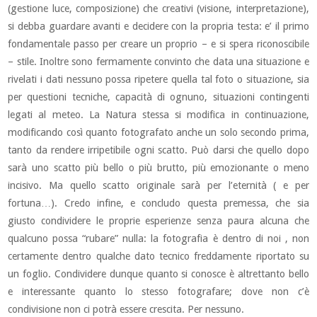
(gestione luce, composizione) che creativi (visione, interpretazione),
si debba guardare avanti e decidere con la propria testa: e’ il primo
fondamentale passo per creare un proprio – e si spera riconoscibile
– stile. Inoltre sono fermamente convinto che data una situazione e
rivelati i dati nessuno possa ripetere quella tal foto o situazione, sia
per questioni tecniche, capacità di ognuno, situazioni contingenti
legati al meteo. La Natura stessa si modifica in continuazione,
modificando così quanto fotografato anche un solo secondo prima,
tanto da rendere irripetibile ogni scatto. Può darsi che quello dopo
sarà uno scatto più bello o più brutto, più emozionante o meno
incisivo. Ma quello scatto originale sarà per l’eternità ( e per
fortuna…). Credo infine, e concludo questa premessa, che sia
giusto condividere le proprie esperienze senza paura alcuna che
qualcuno possa “rubare” nulla: la fotografia è dentro di noi , non
certamente dentro qualche dato tecnico freddamente riportato su
un foglio. Condividere dunque quanto si conosce è altrettanto bello
e interessante quanto lo stesso fotografare; dove non c’è
condivisione non ci potrà essere crescita. Per nessuno.