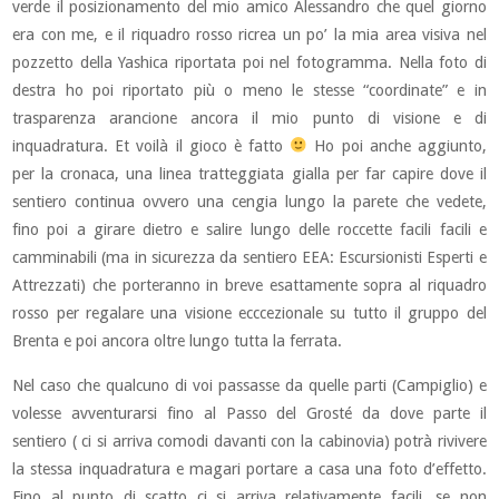
verde il posizionamento del mio amico Alessandro che quel giorno
era con me, e il riquadro rosso ricrea un po’ la mia area visiva nel
pozzetto della Yashica riportata poi nel fotogramma. Nella foto di
destra ho poi riportato più o meno le stesse “coordinate” e in
trasparenza arancione ancora il mio punto di visione e di
inquadratura. Et voilà il gioco è fatto
Ho poi anche aggiunto,
per la cronaca, una linea tratteggiata gialla per far capire dove il
sentiero continua ovvero una cengia lungo la parete che vedete,
fino poi a girare dietro e salire lungo delle roccette facili facili e
camminabili (ma in sicurezza da sentiero EEA: Escursionisti Esperti e
Attrezzati) che porteranno in breve esattamente sopra al riquadro
rosso per regalare una visione ecccezionale su tutto il gruppo del
Brenta e poi ancora oltre lungo tutta la ferrata.
Nel caso che qualcuno di voi passasse da quelle parti (Campiglio) e
volesse avventurarsi fino al Passo del Grosté da dove parte il
sentiero ( ci si arriva comodi davanti con la cabinovia) potrà rivivere
la stessa inquadratura e magari portare a casa una foto d’effetto.
Fino al punto di scatto ci si arriva relativamente facili, se non