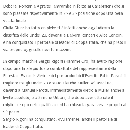
Debora, Roncari e Agreiter (entrambe in forza ai Carabinieri) che si
sono piazzate rispettivamente in 2^ e 3^ posizione dopo una bella
volata finale.
Giulia Sturz ha fatto en plein: si è infatti anche aggiudicata la
classifica delle Under 23, davanti a Debora Roncari e Alice Canclini,
e ha conquistato il pettorale di leader di Coppa Italia, che ha preso il
via proprio oggi sulle nevi formazzine.
In campo maschile Sergio Rigoni (Fiamme Oro) ha avuto ragione
dopo una finale piuttosto combattuta del rappresentante della
Forestale Francois Vierin e del portacolori dell’Esercito Fabio Pasini; il
migliore tra gli Under 23 è stato Claudio Muller, 4^ assoluto,
davanti a Manuel Perotti, immediatamente dietro a Muller anche a
livello assoluto, e a Simone Urbani, che dopo aver ottenuto il
miglior tempo nelle qualificazioni ha chiuso la gara vera e propria al
9^ posto.
Sergio Rigoni ha conquistato, ovviamente, anche il pettorale di
leader di Coppa Italia.