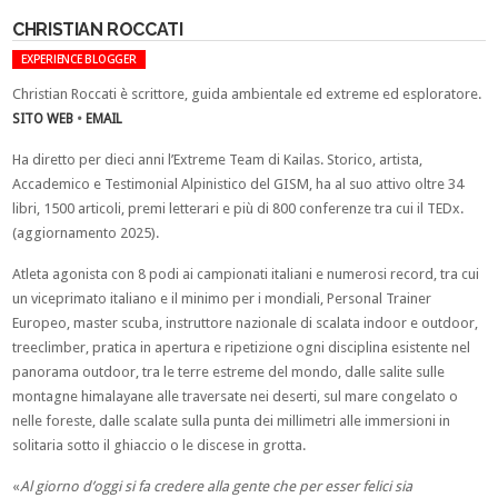
CHRISTIAN ROCCATI
EXPERIENCE BLOGGER
Christian Roccati è scrittore, guida ambientale ed extreme ed esploratore.
SITO WEB
•
EMAIL
Ha diretto per dieci anni l’Extreme Team di Kailas. Storico, artista,
Accademico e Testimonial Alpinistico del GISM, ha al suo attivo oltre 34
libri, 1500 articoli, premi letterari e più di 800 conferenze tra cui il TEDx.
(aggiornamento 2025).
Atleta agonista con 8 podi ai campionati italiani e numerosi record, tra cui
un viceprimato italiano e il minimo per i mondiali, Personal Trainer
Europeo, master scuba, instruttore nazionale di scalata indoor e outdoor,
treeclimber, pratica in apertura e ripetizione ogni disciplina esistente nel
panorama outdoor, tra le terre estreme del mondo, dalle salite sulle
montagne himalayane alle traversate nei deserti, sul mare congelato o
nelle foreste, dalle scalate sulla punta dei millimetri alle immersioni in
solitaria sotto il ghiaccio o le discese in grotta.
«
Al giorno d’oggi si fa credere alla gente che per esser felici sia