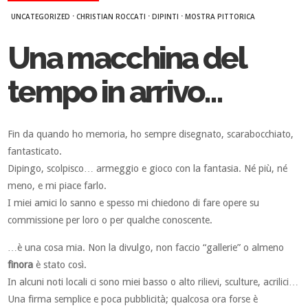
·
·
·
UNCATEGORIZED
CHRISTIAN ROCCATI
DIPINTI
MOSTRA PITTORICA
Una macchina del
tempo in arrivo…
Fin da quando ho memoria, ho sempre disegnato, scarabocchiato,
fantasticato.
Dipingo, scolpisco… armeggio e gioco con la fantasia. Né più, né
meno, e mi piace farlo.
I miei amici lo sanno e spesso mi chiedono di fare opere su
commissione per loro o per qualche conoscente.
…è una cosa mia. Non la divulgo, non faccio “gallerie” o almeno
finora
è stato così.
In alcuni noti locali ci sono miei basso o alto rilievi, sculture, acrilici…
Una firma semplice e poca pubblicità; qualcosa ora forse è