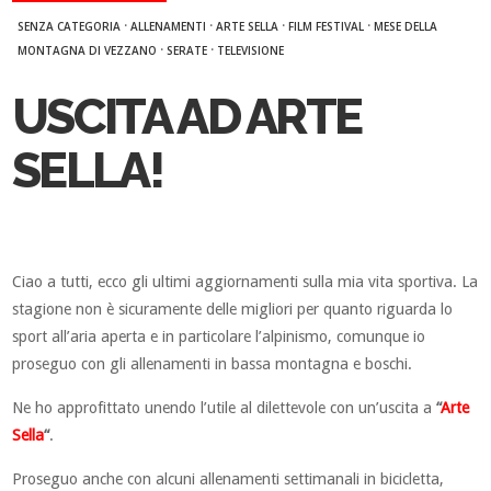
·
·
·
·
SENZA CATEGORIA
ALLENAMENTI
ARTE SELLA
FILM FESTIVAL
MESE DELLA
·
·
MONTAGNA DI VEZZANO
SERATE
TELEVISIONE
USCITA AD ARTE
SELLA!
Ciao a tutti, ecco gli ultimi aggiornamenti sulla mia vita sportiva. La
stagione non è sicuramente delle migliori per quanto riguarda lo
sport all’aria aperta e in particolare l’alpinismo, comunque io
proseguo con gli allenamenti in bassa montagna e boschi.
Ne ho approfittato unendo l’utile al dilettevole con un’uscita a
“
Arte
Sella
“
.
Proseguo anche con alcuni allenamenti settimanali in bicicletta,