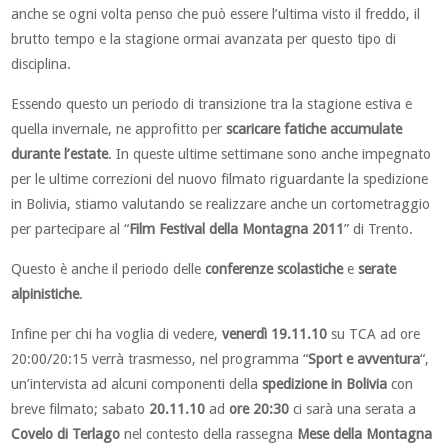
anche se ogni volta penso che può essere l’ultima visto il freddo, il
brutto tempo e la stagione ormai avanzata per questo tipo di
disciplina.
Essendo questo un periodo di transizione tra la stagione estiva e
quella invernale, ne approfitto per
scaricare fatiche accumulate
durante l’estate
. In queste ultime settimane sono anche impegnato
per le ultime correzioni del nuovo filmato riguardante la spedizione
in Bolivia, stiamo valutando se realizzare anche un cortometraggio
per partecipare al “
Film Festival della Montagna 2011
” di Trento.
Questo è anche il periodo delle
conferenze scolastiche
e
serate
alpinistiche
.
Infine per chi ha voglia di vedere,
venerdì 19.11.10
su TCA ad ore
20:00/20:15 verrà trasmesso, nel programma “
Sport e avventura
“,
un’intervista ad alcuni componenti della
spedizione in Bolivia
con
breve filmato; sabato
20.11.10
ad
ore 20:30
ci sarà una serata a
Covelo di Terlago
nel contesto della rassegna
Mese della Montagna