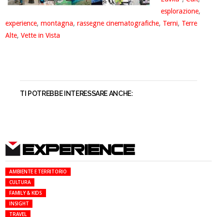
esplorazione
,
experience
,
montagna
,
rassegne cinematografiche
,
Terni
,
Terre
Alte
,
Vette in Vista
TI POTREBBE INTERESSARE ANCHE:
EXPERIENCE
AMBIENTE E TERRITORIO
CULTURA
FAMILY & KIDS
INSIGHT
TRAVEL