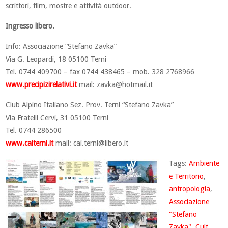
scrittori, film, mostre e attività outdoor.
Ingresso libero.
Info: Associazione “Stefano Zavka”
Via G. Leopardi, 18 05100 Terni
Tel. 0744 409700 – fax 0744 438465 – mob. 328 2768966
www.precipizirelativi.it
mail:
zavka@hotmail.it
Club Alpino Italiano Sez. Prov. Terni “Stefano Zavka”
Via Fratelli Cervi, 31 05100 Terni
Tel. 0744 286500
www.caiterni.it
mail:
cai.terni@libero.it
Tags:
Ambiente
e Territorio
,
antropologia
,
Associazione
"Stefano
Zavka"
,
Cult
,