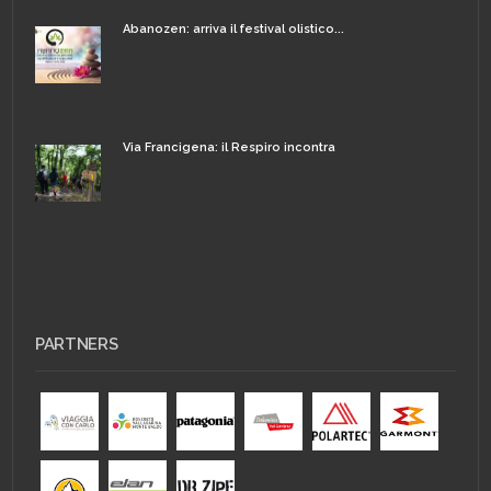
Abanozen: arriva il festival olistico...
Via Francigena: il Respiro incontra
PARTNERS