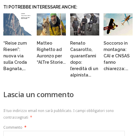
TI POTREBBE INTERESSARE ANCHE:
“Reise zum
Matteo
Renato
Soccorso in
Riesen”:
Righetto ad
Casarotto,
montagna:
nuova via
Auronzo per
quarant’anni
CAI e CNSAS
sulla Croda
“AlTre Storie...
dopo:
fanno
Bagnata,...
l’eredità di un
chiarezza:...
alpinista...
Lascia un commento
Il tuo indirizzo email non sarà pubblicato.
I campi obbligatori sono
contrassegnati
*
Commento
*