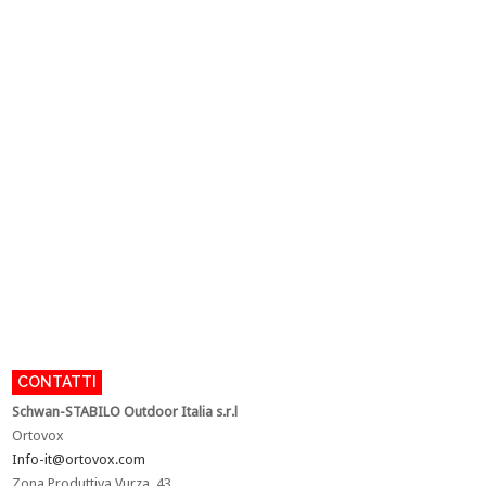
CONTATTI
Schwan-STABILO Outdoor Italia s.r.l
Ortovox
Info-it@ortovox.com
Zona Produttiva Vurza, 43