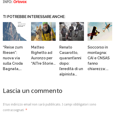
INFO:
Ortovox
TI POTREBBE INTERESSARE ANCHE:
“Reise zum
Matteo
Renato
Soccorso in
Riesen”:
Righetto ad
Casarotto,
montagna:
nuova via
Auronzo per
quarant’anni
CAI e CNSAS
sulla Croda
“AlTre Storie...
dopo:
fanno
Bagnata,...
l’eredità di un
chiarezza:...
alpinista...
Lascia un commento
Il tuo indirizzo email non sarà pubblicato.
I campi obbligatori sono
contrassegnati
*