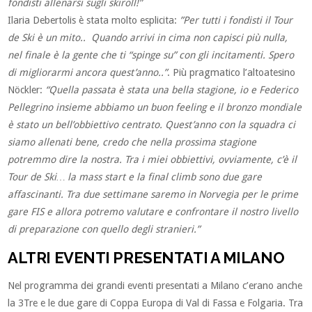
fondisti allenarsi sugli skiroll!”
Ilaria Debertolis è stata molto esplicita:
”Per tutti i fondisti il Tour
de Ski è un mito.. Quando arrivi in cima non capisci più nulla,
nel finale è la gente che ti “spinge su” con gli incitamenti. Spero
di migliorarmi ancora quest’anno..”
. Più pragmatico l’altoatesino
Nöckler:
“Quella passata è stata una bella stagione, io e Federico
Pellegrino insieme abbiamo un buon feeling e il bronzo mondiale
è stato un bell’obbiettivo centrato. Quest’anno con la squadra ci
siamo allenati bene, credo che nella prossima stagione
potremmo dire la nostra. Tra i miei obbiettivi, ovviamente, c’è il
Tour de Ski… la mass start e la final climb sono due gare
affascinanti. Tra due settimane saremo in Norvegia per le prime
gare FIS e allora potremo valutare e confrontare il nostro livello
di preparazione con quello degli stranieri.”
ALTRI EVENTI PRESENTATI A MILANO
Nel programma dei grandi eventi presentati a Milano c’erano anche
la 3Tre e le due gare di Coppa Europa di Val di Fassa e Folgaria. Tra