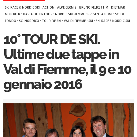
·
·
·
·
SKI RACE & NORDIC SKI
ACTION
ALPE CERMIS
BRUNO FELICETTIM
DIETMAR
·
·
·
·
NOECKLER
ILARIA DEBERTOLIS
NORDIC SKI FIEMME
PRESENTAZIONI
SCI DI
·
·
·
·
·
FONDO
SCI NORDICO
TOUR DE SKI
VAL DI FIEMME
SKI
SKI RACE E NORDIC SKI
10° TOUR DE SKI.
Ultime due tappe in
Val di Fiemme, il 9 e 10
gennaio 2016