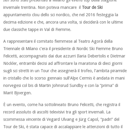
invernale trentina. Non poteva mancare il
Tour de Ski
appuntamento clou dello sci nordico, che nel 2016 festeggia la
decima edizione e che, ancora una volta, si deciderà con le ultime
due classiche tappe in Val di Fiemme.
A rappresentare il comitato fiemmese al Teatro Agorà della
Triennale di Milano c’era il presidente di Nordic Ski Fiemme Bruno
Felicetti, accompagnato dai due azzurri Ilaria Debertolis e Dietmar
Nöckler, entrambi decisi ad affrontare la maratona di dieci giorni
sugli sci stretti in un Tour che assegnerà il trofeo, l’ambita piramide
in cristallo che lo scorso gennaio sull’Alpe Cermis è andata in mani
norvegesi col bis di Martin Johnsrud Sundby e con la “prima” di
Marit Bjoergen.
È un evento, come ha sottolineato Bruno Felicetti, che registra il
record assoluto di ascolti televisivi tra gli sport invernali. La
scommessa vincente di Vegard Ulvang e Jürg Capol, “padri” del
Tour de Ski, è stata capace di accalappiare le attenzioni di tutto il