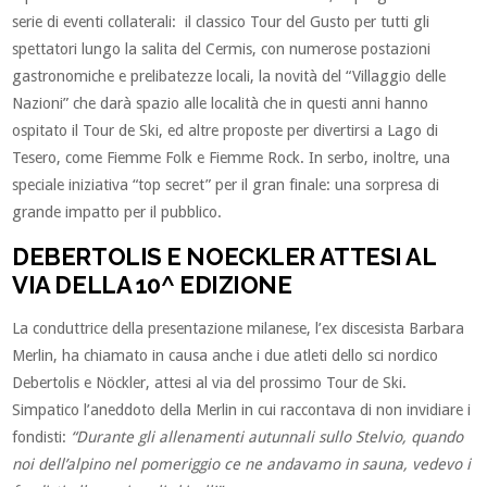
serie di eventi collaterali: il classico Tour del Gusto per tutti gli
spettatori lungo la salita del Cermis, con numerose postazioni
gastronomiche e prelibatezze locali, la novità del “Villaggio delle
Nazioni” che darà spazio alle località che in questi anni hanno
ospitato il Tour de Ski, ed altre proposte per divertirsi a Lago di
Tesero, come Fiemme Folk e Fiemme Rock. In serbo, inoltre, una
speciale iniziativa “top secret” per il gran finale: una sorpresa di
grande impatto per il pubblico.
DEBERTOLIS E NOECKLER ATTESI AL
VIA DELLA 10^ EDIZIONE
La conduttrice della presentazione milanese, l’ex discesista Barbara
Merlin, ha chiamato in causa anche i due atleti dello sci nordico
Debertolis e Nöckler, attesi al via del prossimo Tour de Ski.
Simpatico l’aneddoto della Merlin in cui raccontava di non invidiare i
fondisti:
“Durante gli allenamenti autunnali sullo Stelvio, quando
noi dell’alpino nel pomeriggio ce ne andavamo in sauna, vedevo i