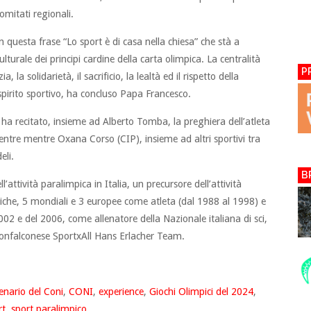
omitati regionali.
 questa frase “Lo sport è di casa nella chiesa” che stà a
lturale dei principi cardine della carta olimpica. La centralità
P
, la solidarietà, il sacrificio, la lealtà ed il rispetto della
 spirito sportivo, ha concluso Papa Francesco.
ha recitato, insieme ad Alberto Tomba, la preghiera dell’atleta
mentre mentre Oxana Corso (CIP), insieme ad altri sportivi tra
eli.
B
ttività paralimpica in Italia, un precursore dell’attività
piche, 5 mondiali e 3 europee come atleta (dal 1988 al 1998) e
02 e del 2006, come allenatore della Nazionale italiana di sci,
monfalconese SportxAll Hans Erlacher Team.
enario del Coni
,
CONI
,
experience
,
Giochi Olimpici del 2024
,
rt
,
sport paralimpico