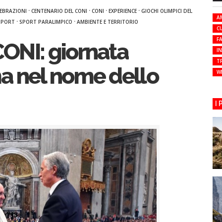
·
·
·
·
LEBRAZIONI
CENTENARIO DEL CONI
CONI
EXPERIENCE
GIOCHI OLIMPICI DEL
A
·
·
SPORT
SPORT PARALIMPICO
AMBIENTE E TERRITORIO
C
FA
ONI: giornata
I
T
a nel nome dello
W
I