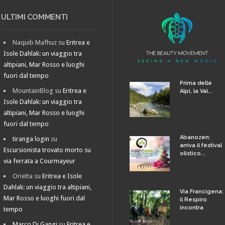
ULTIMI COMMENTI
Naquib Mafhuz
su
Eritrea e
Isole Dahlak: un viaggio tra
altipiani, Mar Rosso e luoghi
fuori dal tempo
Prima delle
MountainBlog
su
Eritrea e
Alpi, la Val...
Isole Dahlak: un viaggio tra
altipiani, Mar Rosso e luoghi
fuori dal tempo
Abanozen:
tiranga login
su
arriva il festival
Escursionista trovato morto su
olistico...
via ferrata a Courmayeur
Orietta
su
Eritrea e Isole
Dahlak: un viaggio tra altipiani,
Via Francigena:
Mar Rosso e luoghi fuori dal
il Respiro
incontra
tempo
Marco Di Gangi
su
Eritrea e