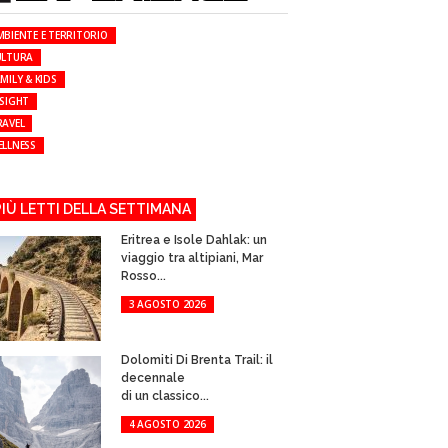
MBIENTE E TERRITORIO
ULTURA
MILY & KIDS
NSIGHT
RAVEL
ELLNESS
 PIÙ LETTI DELLA SETTIMANA
Eritrea e Isole Dahlak: un
viaggio tra altipiani, Mar
Rosso...
3 AGOSTO 2026
Dolomiti Di Brenta Trail: il
decennale
di un classico...
4 AGOSTO 2026