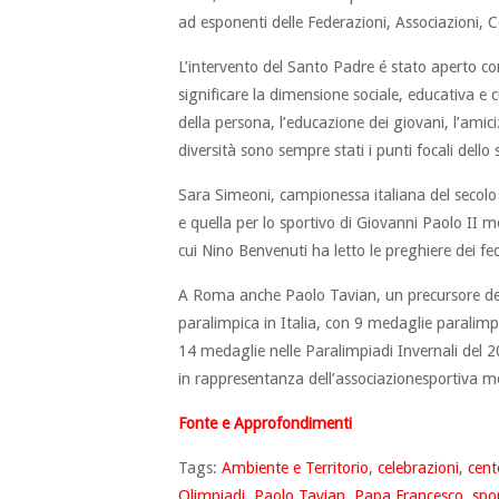
ad esponenti delle Federazioni, Associazioni, C
L’intervento del Santo Padre é stato aperto con
significare la dimensione sociale, educativa e cu
della persona, l’educazione dei giovani, l’amicizia
diversità sono sempre stati i punti focali dello
Sara Simeoni, campionessa italiana del secolo 
e quella per lo sportivo di Giovanni Paolo II 
cui Nino Benvenuti ha letto le preghiere dei fed
A Roma anche Paolo Tavian, un precursore dell’a
paralimpica in Italia, con 9 medaglie paralim
14 medaglie nelle Paralimpiadi Invernali del 20
in rappresentanza dell’associazionesportiva 
Fonte e Approfondimenti
Tags:
Ambiente e Territorio
,
celebrazioni
,
cent
Olimpiadi
,
Paolo Tavian
,
Papa Francesco
,
spo