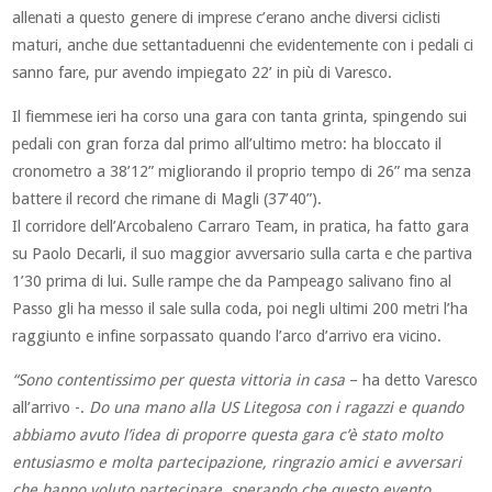
allenati a questo genere di imprese c’erano anche diversi ciclisti
maturi, anche due settantaduenni che evidentemente con i pedali ci
sanno fare, pur avendo impiegato 22’ in più di Varesco.
Il fiemmese ieri ha corso una gara con tanta grinta, spingendo sui
pedali con gran forza dal primo all’ultimo metro: ha bloccato il
cronometro a 38’12” migliorando il proprio tempo di 26” ma senza
battere il record che rimane di Magli (37’40”).
Il corridore dell’Arcobaleno Carraro Team, in pratica, ha fatto gara
su Paolo Decarli, il suo maggior avversario sulla carta e che partiva
1’30 prima di lui. Sulle rampe che da Pampeago salivano fino al
Passo gli ha messo il sale sulla coda, poi negli ultimi 200 metri l’ha
raggiunto e infine sorpassato quando l’arco d’arrivo era vicino.
“Sono contentissimo per questa vittoria in casa
– ha detto Varesco
all’arrivo -.
Do una mano alla US Litegosa con i ragazzi e quando
abbiamo avuto l’idea di proporre questa gara c’è stato molto
entusiasmo e molta partecipazione, ringrazio amici e avversari
che hanno voluto partecipare, sperando che questo evento