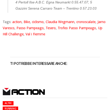
4 Pertoll Ilse A.B.C. Egna Neumarkt 0.55.47.07; 5
Gazzini Serena Carraro Team – Trentino 0.57.23.03
Tags:
action
,
Bike
,
ciclismo
,
Claudia Wegmann
,
cronoscalate
,
Jarno
Varesco
,
Passo Pampeago
,
Tesero
,
Trofeo Passo Pampeago
,
Up
Hill Challenge
,
Val i Fiemme
TI POTREBBE INTERESSARE ANCHE:
ACTION
ALTRI
RUNNING