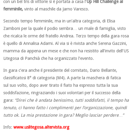
con un bel tris di vittorie si è portata a casa l’
Up Hill Challenge al
femminile,
vinto al maschile da Jarno Varesco.
Secondo tempo femminile, ma in un’altra categoria, di Elisa
Zamboni per la quale il podio sembra… un male di famiglia, visto
che ricalca le orme del fratello Andrea. Terzo tempo della gara rosa
è quello di Annalisa Adami. Al via si è rivista anche Serena Gazzini,
mamma da appena un mese e che non ha resistito all’invito dell’US
Litegosa di Panchià che ha organizzato l’evento.
In gara c’era anche il presidente del comitato, Dario Bellante,
classificatosi 8° di categoria (M4). A parte la maschera di fatica
sul suo volto, dopo aver tirato il fiato ha espresso tutta la sua
soddisfazione, ringraziando i suoi volontari per il successo della
gara:
“Direi che è andata benissimo, tutti soddisfatti, il tempo ha
tenuto, ci hanno fatto i complimenti per l’organizzazione, quindi
tutto ok. La mia prestazione in gara? Meglio lasciar perdere…”
Info:
www.uslitegosa.altervista.org