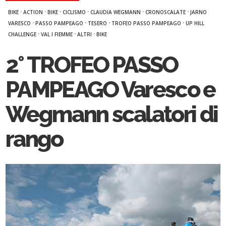
·
·
·
·
·
·
BIKE
ACTION
BIKE
CICLISMO
CLAUDIA WEGMANN
CRONOSCALATE
JARNO
·
·
·
·
VARESCO
PASSO PAMPEAGO
TESERO
TROFEO PASSO PAMPEAGO
UP HILL
·
·
·
CHALLENGE
VAL I FIEMME
ALTRI
BIKE
2° TROFEO PASSO
PAMPEAGO Varesco e
Wegmann scalatori di
rango