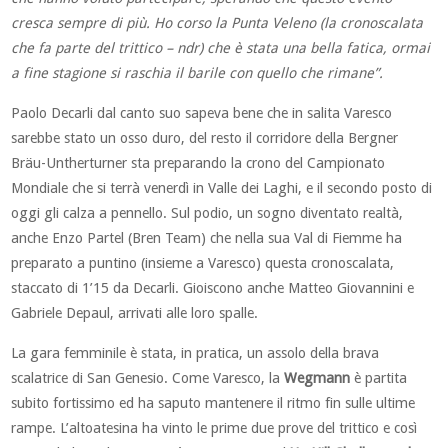
cresca sempre di più. Ho corso la Punta Veleno (la cronoscalata
che fa parte del trittico – ndr) che è stata una bella fatica, ormai
a fine stagione si raschia il barile con quello che rimane”.
Paolo Decarli dal canto suo sapeva bene che in salita Varesco
sarebbe stato un osso duro, del resto il corridore della Bergner
Bräu-Untherturner sta preparando la crono del Campionato
Mondiale che si terrà venerdì in Valle dei Laghi, e il secondo posto di
oggi gli calza a pennello. Sul podio, un sogno diventato realtà,
anche Enzo Partel (Bren Team) che nella sua Val di Fiemme ha
preparato a puntino (insieme a Varesco) questa cronoscalata,
staccato di 1’15 da Decarli. Gioiscono anche Matteo Giovannini e
Gabriele Depaul, arrivati alle loro spalle.
La gara femminile è stata, in pratica, un assolo della brava
scalatrice di San Genesio. Come Varesco, la
Wegmann
è partita
subito fortissimo ed ha saputo mantenere il ritmo fin sulle ultime
rampe. L’altoatesina ha vinto le prime due prove del trittico e così