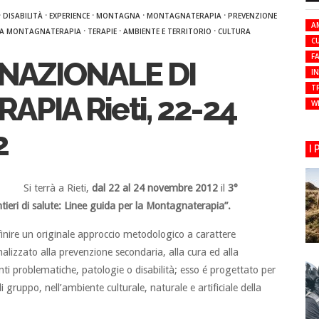
·
·
·
·
·
DISABILITÀ
EXPERIENCE
MONTAGNA
MONTAGNATERAPIA
PREVENZIONE
A
·
·
·
R LA MONTAGNATERAPIA
TERAPIE
AMBIENTE E TERRITORIO
CULTURA
C
FA
NAZIONALE DI
I
T
PIA Rieti, 22-24
W
2
I
Si terrà a Rieti,
dal 22 al 24 novembre 2012
il
3°
tieri di salute: Linee guida per la Montagnaterapia”.
inire un originale approccio metodologico a carattere
inalizzato alla prevenzione secondaria, alla cura ed alla
renti problematiche, patologie o disabilità; esso é progettato per
i gruppo, nell’ambiente culturale, naturale e artificiale della