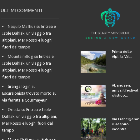
ULTIMI COMMENTI
Naquib Mafhuz
su
Eritrea e
Isole Dahlak: un viaggio tra
altipiani, Mar Rosso e luoghi
fuori dal tempo
Prima delle
MountainBlog
su
Eritrea e
Alpi, la Val...
Isole Dahlak: un viaggio tra
altipiani, Mar Rosso e luoghi
fuori dal tempo
Abanozen:
tiranga login
su
arriva il festival
Escursionista trovato morto su
olistico...
via ferrata a Courmayeur
Orietta
su
Eritrea e Isole
Dahlak: un viaggio tra altipiani,
Via Francigena:
Mar Rosso e luoghi fuori dal
il Respiro
incontra
tempo
Marco Di Gangi
su
Eritrea e