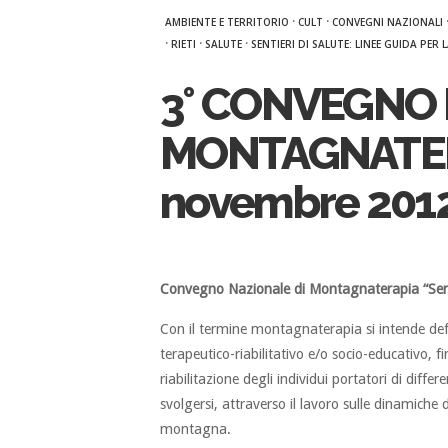
·
·
AMBIENTE E TERRITORIO
CULT
CONVEGNI NAZIONALI
·
·
·
RIETI
SALUTE
SENTIERI DI SALUTE: LINEE GUIDA PE
3° CONVEGNO 
MONTAGNATERA
novembre 201
Convegno Nazionale di Montagnaterapia
“Sen
Con il termine montagnaterapia si intende def
terapeutico-riabilitativo e/o socio-educativo, f
riabilitazione degli individui portatori di diffe
svolgersi, attraverso il lavoro sulle dinamiche d
montagna.