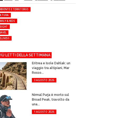
MBIENTE E TERRITORIO
ULTURA
MILY & KIDS
NSIGHT
RAVEL
ELLNESS
 PIÙ LETTI DELLA SETTIMANA
Eritrea e Isole Dahlak: un
viaggio tra altipiani, Mar
Rosso...
3 AGOSTO 2026
Nirmal Purja è morto sul
Broad Peak, travolto da
una...
1 AGOSTO 2026