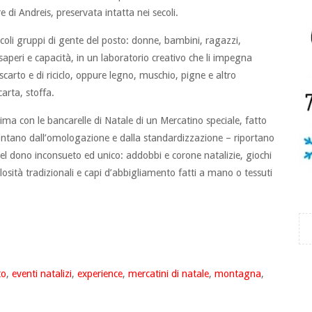
e di Andreis, preservata intatta nei secoli.
coli gruppi di gente del posto: donne, bambini, ragazzi,
aperi e capacità, in un laboratorio creativo che li impegna
 scarto e di riciclo, oppure legno, muschio, pigne e altro
arta, stoffa.
nima con le bancarelle di Natale di un Mercatino speciale, fatto
 lontano dall’omologazione e dalla standardizzazione – riportano
del dono inconsueto ed unico: addobbi e corone natalizie, giochi
olosità tradizionali e capi d’abbigliamento fatti a mano o tessuti
to
,
eventi natalizi
,
experience
,
mercatini di natale
,
montagna
,