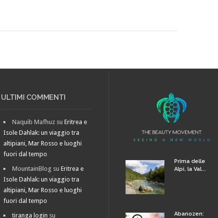
ULTIMI COMMENTI
Naquib Mafhuz
su
Eritrea e
Isole Dahlak: un viaggio tra
altipiani, Mar Rosso e luoghi
fuori dal tempo
Prima delle
MountainBlog
su
Eritrea e
Alpi, la Val...
Isole Dahlak: un viaggio tra
altipiani, Mar Rosso e luoghi
fuori dal tempo
Abanozen:
tiranga login
su