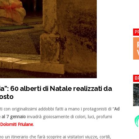
P
B
a”: 60 alberti di Natale realizzati da
posto
i con originalissimi addobbi fatti a mano i protagonisti di “
Ad
 al 7 gennaio
invadrà gioiosamente di colori, luci, profumi
 Dolomiti Friulane
.
 un itinerario che farà scoprire ai visitatori viuzze, cortili,