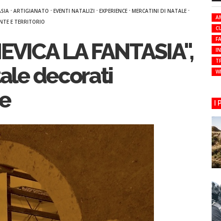
·
·
·
·
·
ASIA
ARTIGIANATO
EVENTI NATALIZI
EXPERIENCE
MERCATINI DI NATALE
A
NTE E TERRITORIO
C
FA
EVICA LA FANTASIA",
I
T
tale decorati
W
te
I