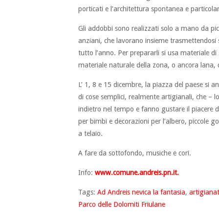
porticati e l’architettura spontanea e particolar
Gli addobbi sono realizzati solo a mano da pic
anziani, che lavorano insieme trasmettendosi s
tutto l’anno. Per prepararli si usa materiale di
materiale naturale della zona, o ancora lana, c
L’ 1, 8 e 15 dicembre, la piazza del paese si a
di cose semplici, realmente artigianali, che –
indietro nel tempo e fanno gustare il piacere 
per bimbi e decorazioni per l’albero, piccole g
a telaio.
A fare da sottofondo, musiche e cori.
Info:
www.comune.andreis.pn.it.
Tags:
Ad Andreis nevica la fantasia
,
artigiana
Parco delle Dolomiti Friulane