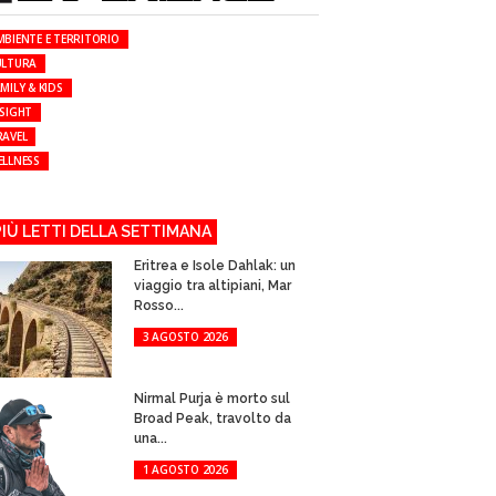
MBIENTE E TERRITORIO
ULTURA
MILY & KIDS
NSIGHT
RAVEL
ELLNESS
 PIÙ LETTI DELLA SETTIMANA
Eritrea e Isole Dahlak: un
viaggio tra altipiani, Mar
Rosso...
3 AGOSTO 2026
Nirmal Purja è morto sul
Broad Peak, travolto da
una...
1 AGOSTO 2026