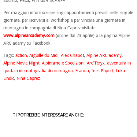
Suunto, Petzl, Primus e SCARPA.
Per maggiori informazione sugli appuntamenti previsti nelle singole
giornate, per iscriversi ai workshop e per vincere una giornata in
montagna in compagnia di Nina Caprez visitate:
www.alpinearcademy.com
(online dal 23 aprile) o la pagina Alpine
ARC’ademy su Facebook.
Tags:
action
,
Aiguille du Midi
,
Alex Chabot
,
Alpine ARC'ademy
,
Alpine Movie Night
,
Alpinismo e Spedizioni
,
Arc'Teryx
,
avventura in
quota
,
cinematografia di montagna
,
Francia
,
Ines Papert
,
Luka
Lindic
,
Nina Caprez
TI POTREBBE INTERESSARE ANCHE: