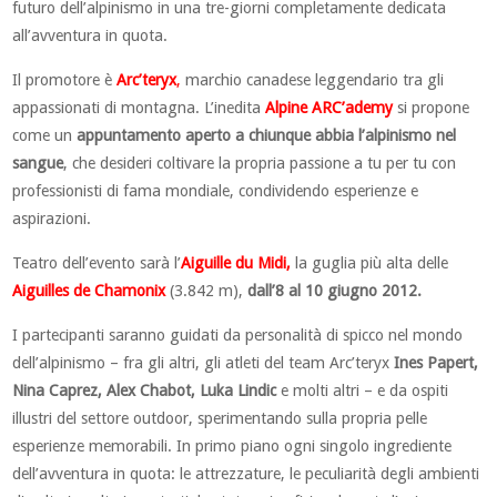
futuro dell’alpinismo in una tre-giorni completamente dedicata
all’avventura in quota.
Il promotore è
Arc’teryx
,
marchio canadese leggendario tra gli
appassionati di montagna. L’inedita
Alpine ARC’ademy
si propone
come un
appuntamento aperto a chiunque abbia l’alpinismo nel
sangue
, che desideri coltivare la propria passione a tu per tu con
professionisti di fama mondiale, condividendo esperienze e
aspirazioni.
Teatro dell’evento sarà l’
Aiguille du Midi,
la guglia più alta delle
Aiguilles de Chamonix
(3.842 m),
dall’8 al 10 giugno 2012.
I partecipanti saranno guidati da personalità di spicco nel mondo
dell’alpinismo – fra gli altri, gli atleti del team Arc’teryx
Ines Papert,
Nina Caprez, Alex Chabot, Luka Lindic
e molti altri – e da ospiti
illustri del settore outdoor, sperimentando sulla propria pelle
esperienze memorabili. In primo piano ogni singolo ingrediente
dell’avventura in quota: le attrezzature, le peculiarità degli ambienti