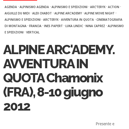
·
·
·
·
·
AGENDA
ALPINISMO AGENDA
ALPINISMO E SPEDIZIONI
ARC’TERYX
ACTION
·
·
·
·
AIGUILLE DU MIDI
ALEX CHABOT
ALPINE ARC'ADEMY
ALPINE MOVIE NIGHT
·
·
·
ALPINISMO E SPEDIZIONI
ARC'TERYX
AVVENTURA IN QUOTA
CINEMATOGRAFIA
·
·
·
·
·
DI MONTAGNA
FRANCIA
INES PAPERT
LUKA LINDIC
NINA CAPREZ
ALPINISMO
·
E SPEDIZIONI
VERTICAL
ALPINE ARC'ADEMY.
AVVENTURA IN
QUOTA Chamonix
(FRA), 8-10 giugno
2012
Presente e