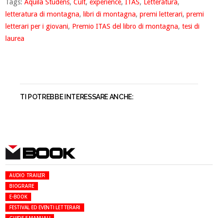
Tags:
Aquila Studens
,
Cult
,
experience
,
ITAS
,
Letteratura
,
letteratura di montagna
,
libri di montagna
,
premi letterari
,
premi
letterari per i giovani
,
Premio ITAS del libro di montagna
,
tesi di
laurea
TI POTREBBE INTERESSARE ANCHE:
BOOK
AUDIO TRAILER
BIOGRAFIE
E-BOOK
FESTIVAL ED EVENTI LETTERARI