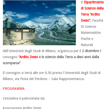
Il
Dipartimento
di Scienze della
Terra “Ardito
Desio”
, Facoltà
Di Scienze
Matematiche
Fisiche e
Naturali
dell’Università degli Studi di Milano, organizza per il
2 dicembre
il
convegno
“
Ardito Desio
e le scienze della Terra a dieci anni dalla
scomparsa”
.
Il convegno si terrà alle ore 9,30 presso l’Università degli Studi di
Milano, via Festa del Perdono – Sala Rappresentanza.
PROGRAMMA
L’iniziativa è patrocinata da:
Associazione Ardito Desio