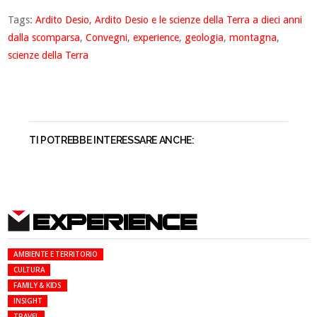
Tags:
Ardito Desio
,
Ardito Desio e le scienze della Terra a dieci anni
dalla scomparsa
,
Convegni
,
experience
,
geologia
,
montagna
,
scienze della Terra
TI POTREBBE INTERESSARE ANCHE:
EXPERIENCE
AMBIENTE E TERRITORIO
CULTURA
FAMILY & KIDS
INSIGHT
TRAVEL