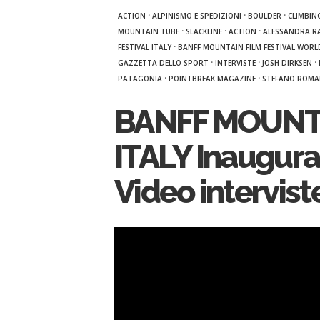
·
·
·
ACTION
ALPINISMO E SPEDIZIONI
BOULDER
CLIMBIN
·
·
·
MOUNTAIN TUBE
SLACKLINE
ACTION
ALESSANDRA R
·
FESTIVAL ITALY
BANFF MOUNTAIN FILM FESTIVAL WORL
·
·
·
GAZZETTA DELLO SPORT
INTERVISTE
JOSH DIRKSEN
·
·
PATAGONIA
POINTBREAK MAGAZINE
STEFANO ROM
BANFF MOUNTA
ITALY Inauguraz
Video intervist