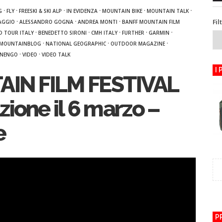
·
·
·
·
·
·
G
FLY
FREESKI & SKI ALP
IN EVIDENZA
MOUNTAIN BIKE
MOUNTAIN TALK
Fil
·
·
·
AGGIO
ALESSANDRO GOGNA
ANDREA MONTI
BANFF MOUNTAIN FILM
·
·
·
·
·
D TOUR ITALY
BENEDETTO SIRONI
CMH ITALY
FURTHER
GARMIN
·
·
·
MOUNTAINBLOG
NATIONAL GEOGRAPHIC
OUTDOOR MAGAZINE
·
·
ANENGO
VIDEO
VIDEO TALK
I
IN FILM FESTIVAL
ione il 6 marzo –
e
P