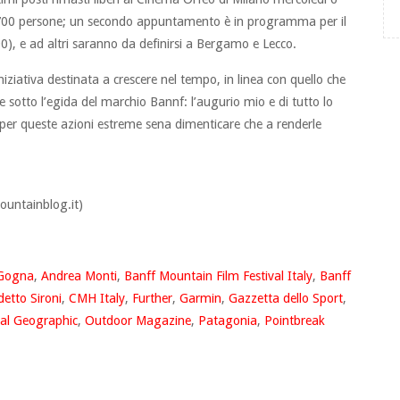
 700 persone; un secondo appuntamento è in programma per il
, e ad altri saranno da definirsi a Bergamo e Lecco.
iziativa destinata a crescere nel tempo, in linea con quello che
 sotto l’egida del marchio Bannf: l’augurio mio e di tutto lo
 per queste azioni estreme sena dimenticare che a renderle
untainblog.it)
 Gogna
,
Andrea Monti
,
Banff Mountain Film Festival Italy
,
Banff
etto Sironi
,
CMH Italy
,
Further
,
Garmin
,
Gazzetta dello Sport
,
al Geographic
,
Outdoor Magazine
,
Patagonia
,
Pointbreak