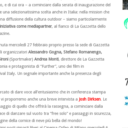
, e di cui ora – a cominciare dalla serata di inaugurazione del
na selezionatissima scelta anche in Italia: nella mission che
 una diffusione della cultura outdoor – siamo particolarmente
 iniziativa come mediapartner
, al fianco di La Gazzetta dello
azine.
nuta mercoledì 27 febbraio proprio presso la sede di Gazzetta
gli organizzatori
Alessandro Gogna, Stefano Romanengo,
ironi
(Sportmaker)
Andrea Monti
, direttore de La Gazzetta
a e protagonista di “Further”, uno dei film in
al Italy. Un segnale importante anche la presenza degli
rcato di dare voce all’entusiasmo che in conferenza stampa
rni vi proporremo anche una breve intervista a
Josh Dirksen
. Le
ggio di quello che offrirà la rassegna, a cominciare dalla
e di danzare sul vuoto tra “free solo” e passaggi in sicurezza,
igine della cornice di neve più bella del mondo!
ltimi posti rimasti liberi al Cinema Orfeo di Milano mercoledì 6