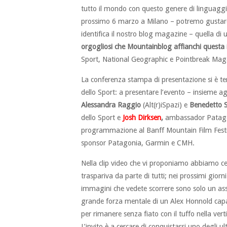
tutto il mondo con questo genere di linguaggio
prossimo 6 marzo a Milano – potremo gustare u
identifica il nostro blog magazine – quella di
orgogliosi che Mountainblog affianchi questa
Sport, National Geographic e Pointbreak Mag
La conferenza stampa di presentazione si è te
dello Sport: a presentare l’evento – insieme a
Alessandra Raggio
(Alt(r)iSpazi) e
Benedetto S
dello Sport e
Josh Dirksen
,
ambassador Patagoni
programmazione al Banff Mountain Film Festiv
sponsor Patagonia, Garmin e CMH.
Nella clip video che vi proponiamo abbiamo ce
traspariva da parte di tutti; nei prossimi gio
immagini che vedete scorrere sono solo un assa
grande forza mentale di un Alex Honnold capac
per rimanere senza fiato con il tuffo nella vert
L’invito è a cercare di conquistarsi uno degli u