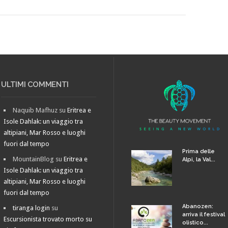
ULTIMI COMMENTI
Naquib Mafhuz
su
Eritrea e
Isole Dahlak: un viaggio tra
altipiani, Mar Rosso e luoghi
fuori dal tempo
Prima delle
MountainBlog
su
Eritrea e
Alpi, la Val...
Isole Dahlak: un viaggio tra
altipiani, Mar Rosso e luoghi
fuori dal tempo
Abanozen:
tiranga login
su
arriva il festival
Escursionista trovato morto su
olistico...