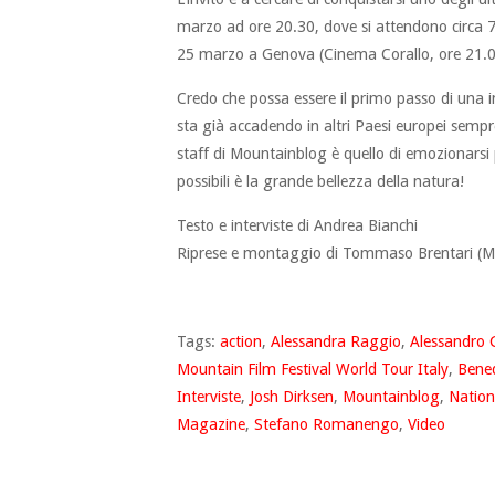
marzo ad ore 20.30, dove si attendono circa
25 marzo a Genova (Cinema Corallo, ore 21.00)
Credo che possa essere il primo passo di una in
sta già accadendo in altri Paesi europei sempre
staff di Mountainblog è quello di emozionarsi
possibili è la grande bellezza della natura!
Testo e interviste di Andrea Bianchi
Riprese e montaggio di Tommaso Brentari (Mo
Tags:
action
,
Alessandra Raggio
,
Alessandro
Mountain Film Festival World Tour Italy
,
Bened
Interviste
,
Josh Dirksen
,
Mountainblog
,
Nation
Magazine
,
Stefano Romanengo
,
Video