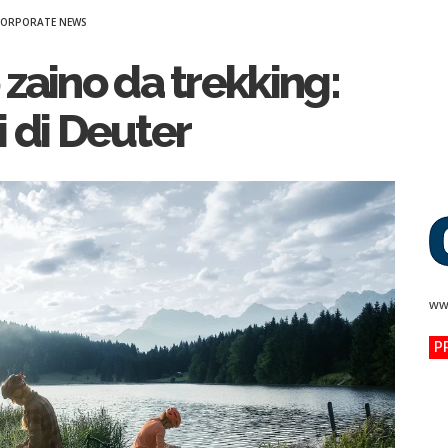
CORPORATE NEWS
zaino da trekking:
ci di Deuter
ww
P