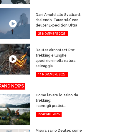
Dani Arnold alle Svalbard:
risalendo ‘Tarantula’ con
deuter Expedition Ultra
25 NOVEMBRE 2025
Deuter Aircontact Pro:
trekking e lunghe
spedizioni nella natura
selvaggia
11 NOVEMBRE 2025
RAND NEWS
Come lavare lo zaino da
trekking:
i consigli pratici...
22 APRILE 2026
Misura zaino Deuter: come