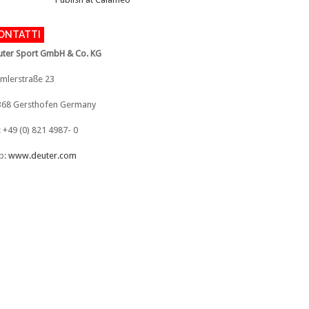
ONTATTI
ter Sport GmbH & Co. KG
mlerstraße 23
368 Gersthofen Germany
: +49 (0) 821 4987- 0
b:
www.deuter.com