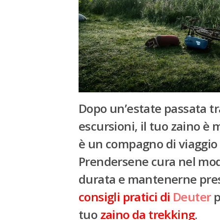
Dopo un’estate passata tra
escursioni, il tuo zaino è 
è un compagno di viaggio 
Prendersene cura nel modo
durata
e mantenerne prest
consigli pratici di
Deuter
p
tuo
zaino da trekking
.