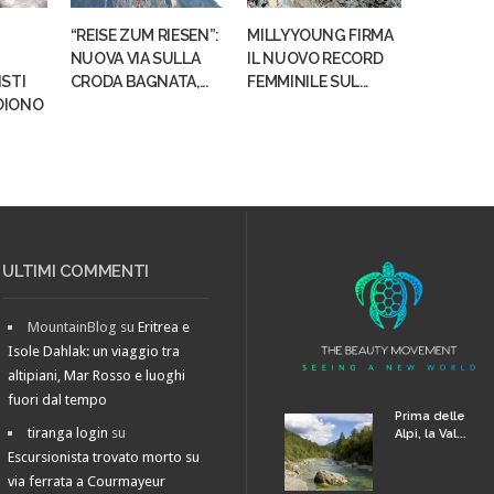
“REISE ZUM RIESEN”:
MILLY YOUNG FIRMA
NUOVA VIA SULLA
IL NUOVO RECORD
ISTI
CRODA BAGNATA,...
FEMMINILE SUL...
OIONO
ULTIMI COMMENTI
MountainBlog
su
Eritrea e
Isole Dahlak: un viaggio tra
altipiani, Mar Rosso e luoghi
fuori dal tempo
Prima delle
tiranga login
su
Alpi, la Val...
Escursionista trovato morto su
via ferrata a Courmayeur