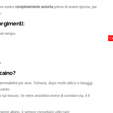
eve essere
completamente asciutta
prima di essere riposta, per
.
orgimenti:
 nel tempo:
C
o.
zaino?
rmeabilità per anni. Tuttavia, dopo molti utilizzi o lavaggi,
zzante.
ul tessuto. Se viene assorbita invece di scivolare via, è il
ente alpino, è sempre consigliato utilizzare: