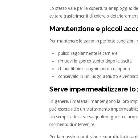
Lo stesso vale per la copertura antipioggia: d
evitare trasferimenti di colore o deterioramenti
Manutenzione e piccoli acc
Per mantenere lo zaino in perfette condizioni
pulisci regolarmente le cerniere
rimuovi lo sporco subito dopo le uscite
chiudi fibbie e cinghie prima di riporlo
conservalo in un luogo asciutto e ventilat
Serve impermeabilizzare lo 
In genere, i materiali mantengono la loro impe
può essere utile un trattamento impermeabili
Un semplice test: versa qualche goccia d’acqua s
momento di intervenire.
Per la massima protezione, soprattutto in ambi