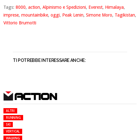
Tags:
8000
,
action
,
Alpinismo e Spedizioni
,
Everest
,
Himalaya
,
imprese
,
mountainbike
,
oggi
,
Peak Lenin
,
Simone Moro
,
Tagikistan
,
Vittorio Brumotti
TI POTREBBE INTERESSARE ANCHE:
ACTION
ALTRI
RUNNING
SKI
VERTICAL
WALKING