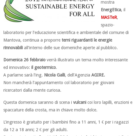
mostra
EnergEtica
, il
MASTeR
,
spazio-
laboratorio per l’educazione scientifica e ambientale del comune di
Mantova, continua a proporre
temi riguardanti le energie
rinnovabili
all’interno delle sue domeniche aperte al pubblico.
Domenica 26 febbraio
verrà illustrato un tema molto interessante
ed innovativo:
il geotermico
.
A parlarne sarà l’ing.
Nicola Galli
, dell’Agenzia
AGIRE.
Non mancherà l’appuntamento col laboratorio per giovani
ricercatori dalla mente curiosa.
Questa domenica saranno di scena i
vulcani
coi loro lapilli, eruzioni e
spaccature della crosta, ma in chiave molto dolce.
L’ingresso è gratuito per i bambini fino a 11 anni, 1 € per i ragazzi
da 12 a 18 anni; 2 € per gli adulti.