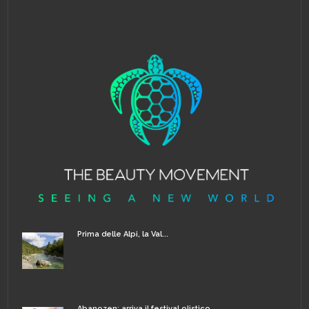
Prima delle Alpi, la Val...
Abanozen: arriva il festival olistico...