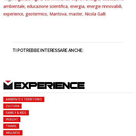
ambientale
,
educazione scientifica
,
energia
,
energie rinnovabili
,
experience
,
geotermico
,
Mantova
,
master
,
Nicola Galli
TI POTREBBE INTERESSARE ANCHE:
EXPERIENCE
AMBIENTE E TERRITORIO
CULTURA
FAMILY & KIDS
INSIGHT
TRAVEL
WELLNESS