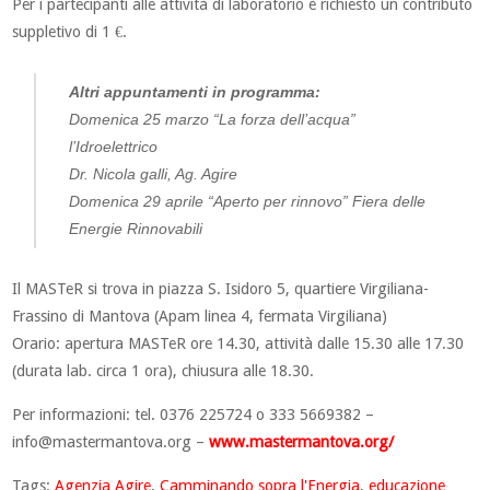
Per i partecipanti alle attività di laboratorio è richiesto un contributo
suppletivo di 1 €.
Altri appuntamenti in programma:
Domenica 25 marzo “La forza dell’acqua”
l’Idroelettrico
Dr. Nicola galli, Ag. Agire
Domenica 29 aprile “Aperto per rinnovo” Fiera delle
Energie Rinnovabili
Il MASTeR si trova in piazza S. Isidoro 5, quartiere Virgiliana-
Frassino di Mantova (Apam linea 4, fermata Virgiliana)
Orario: apertura MASTeR ore 14.30, attività dalle 15.30 alle 17.30
(durata lab. circa 1 ora), chiusura alle 18.30.
Per informazioni: tel. 0376 225724 o 333 5669382 –
info@mastermantova.org
–
www.mastermantova.org/
Tags:
Agenzia Agire
,
Camminando sopra l'Energia
,
educazione