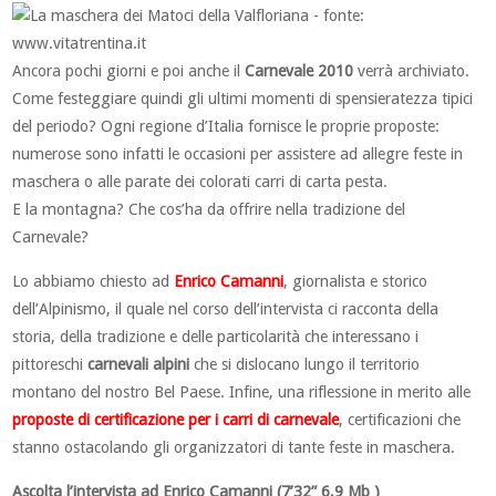
Ancora pochi giorni e poi anche il
Carnevale 2010
verrà archiviato.
Come festeggiare quindi gli ultimi momenti di spensieratezza tipici
del periodo? Ogni regione d’Italia fornisce le proprie proposte:
numerose sono infatti le occasioni per assistere ad allegre feste in
maschera o alle parate dei colorati carri di carta pesta.
E la montagna? Che cos’ha da offrire nella tradizione del
Carnevale?
Lo abbiamo chiesto ad
Enrico Camanni
, giornalista e storico
dell’Alpinismo, il quale nel corso dell’intervista ci racconta della
storia, della tradizione e delle particolarità che interessano i
pittoreschi
carnevali alpini
che si dislocano lungo il territorio
montano del nostro Bel Paese. Infine, una riflessione in merito alle
proposte di certificazione per i carri di carnevale
, certificazioni che
stanno ostacolando gli organizzatori di tante feste in maschera.
Ascolta l’intervista ad Enrico Camanni (
7’32”
6,9 Mb )