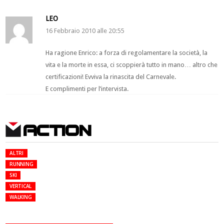
LEO
16 Febbraio 2010 alle 20:55
Ha ragione Enrico: a forza di regolamentare la società, la
vita e la morte in essa, ci scoppierà tutto in mano… altro che
certificazioni! Evviva la rinascita del Carnevale.
E complimenti per l’intervista.
ACTION
ALTRI
RUNNING
SKI
VERTICAL
WALKING