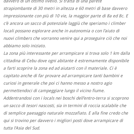
davvero di un ottimo livello. Si tratta di una parete
strapiombante di 30 metri in altezza e 60 metri di base davvero
impressionante con più di 10 vie, la maggior parte di 8a ed 8c. E
c’è ancora un sacco di potenziale laggiù che speriamo i climber
locali possano esplorare anche in autonomia o con l’aiuto di
nuovi climbers che vorranno venire qui a proseguire ciò che noi
abbiamo solo iniziato.
La zona più interessante per arrampicare si trova solo 1 km dalla
cittadina di Cebu dove ogni abitante è estremamente disponibile
a farti scoprire la zona ed ad aiutarti con il materiale. Ci è
capitato anche di far provare ad arrampicare tanti bambini e
curiosi in generale che poi ci hanno messo a nostro agio
permettendoci di campeggiare lungo il vicino fiume.
Addentrandosi con i locals nei boschi dell’entro-terra si scoprono
un sacco di tesori nascosti, sia in termini di roccia scalabile che
di semplice paesaggio naturale mozzafiato. E alla fine credo che
qui si trovino per davvero i migliori posti dove arrampicare di
tutta l’Asia del Sud.