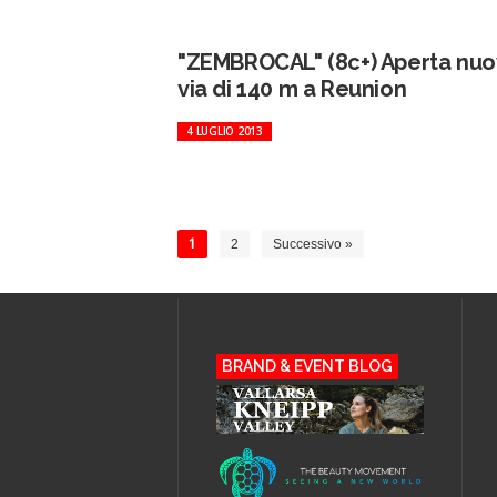
"ZEMBROCAL" (8c+) Aperta nu
via di 140 m a Reunion
4 LUGLIO 2013
1
2
Successivo »
BRAND & EVENT BLOG