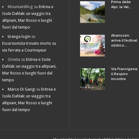
Prima delle
MountainBlog
su
Eritrea e
Alpi, la Val...
Isole Dahlak: un viaggio tra
altipiani, Mar Rosso e luoghi
fuori dal tempo
Abanozen:
tiranga login
su
arriva il festival
Escursionista trovato morto su
olistico...
via ferrata a Courmayeur
Orietta
su
Eritrea e Isole
Dahlak: un viaggio tra altipiani,
Via Francigena:
Mar Rosso e luoghi fuori dal
il Respiro
incontra
tempo
Marco Di Gangi
su
Eritrea e
Isole Dahlak: un viaggio tra
altipiani, Mar Rosso e luoghi
fuori dal tempo