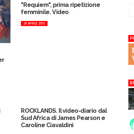
"Requiem", prima ripetizione
femminile. Video
28 APRILE 2015
P
er
B
i
ROCKLANDS. Il video-diario dal
Sud Africa di James Pearson e
Caroline Ciavaldini