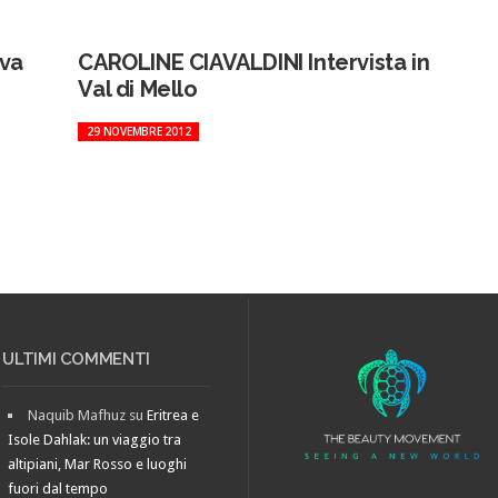
ova
CAROLINE CIAVALDINI Intervista in
Val di Mello
29 NOVEMBRE 2012
ULTIMI COMMENTI
Naquib Mafhuz
su
Eritrea e
Isole Dahlak: un viaggio tra
altipiani, Mar Rosso e luoghi
fuori dal tempo